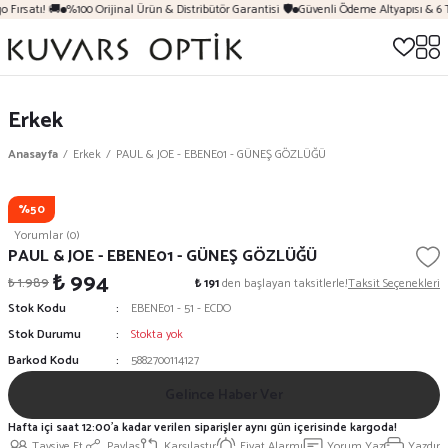
 Fırsatı! 🚚
%100 Orijinal Ürün & Distribütör Garantisi 🛡️
Güvenli Ödeme Altyapısı & 6 
Erkek
Anasayfa
Erkek
PAUL & JOE - EBENE01 - GÜNEŞ GÖZLÜĞÜ
%50
Yorumlar (0)
PAUL & JOE - EBENE01 - GÜNEŞ GÖZLÜĞÜ
₺ 994
₺ 1.989
₺ 191
den başlayan taksitlerle!
Taksit Seçenekleri
Stok Kodu
EBENE01 - 51 - ECDO
Stok Durumu
Stokta yok
Barkod Kodu
5882700114127
Gelince Haber Ver
Hafta içi saat 12:00'a kadar verilen siparişler aynı gün içerisinde kargoda!
Tavsiye Et
Paylaş
Karşılaştır
Fiyat Alarmı
Yorum Yaz
Yazdır