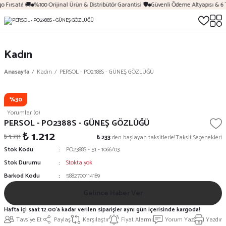
 Fırsatı! 🚚
%100 Orijinal Ürün & Distribütör Garantisi 🛡️
Güvenli Ödeme Altyapısı & 6 
Kadın
Anasayfa
Kadın
PERSOL - PO2388S - GÜNEŞ GÖZLÜĞÜ
%30
Yorumlar (0)
PERSOL - PO2388S - GÜNEŞ GÖZLÜĞÜ
₺ 1.212
₺ 1.731
₺ 233
den başlayan taksitlerle!
Taksit Seçenekleri
Stok Kodu
PO2388S - 51 - 1066/03
Stok Durumu
Stokta yok
Barkod Kodu
5882700114189
Gelince Haber Ver
Hafta içi saat 12:00'a kadar verilen siparişler aynı gün içerisinde kargoda!
Tavsiye Et
Paylaş
Karşılaştır
Fiyat Alarmı
Yorum Yaz
Yazdır