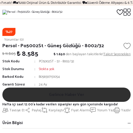
Fırsatı! 🚚
%100 Orijinal Ürün & Distribütör Garantisi 🛡️
Güvenli Ödeme Altyapısı & 6 T
%27
Yorumlar (0)
Persol - Po5002St - Güneş Gözlüğü - 8002/32
₺ 8.585
₺ 11.805
₺ 1.650
den başlayan taksitlerle!
Taksit Seçenekleri
Stok Kodu
PO5002ST - 51 - 8002/32
Stok Durumu
Stokta yok
Barkod Kodu
8056597151054
Garanti Süresi
24 Ay
Gelince Haber Ver
Hafta içi saat 12:00'a kadar verilen siparişler aynı gün içerisinde kargoda!
Tavsiye Et
Paylaş
Karşılaştır
Fiyat Alarmı
Yorum Yaz
Yazdır
Ürün Bilgisi