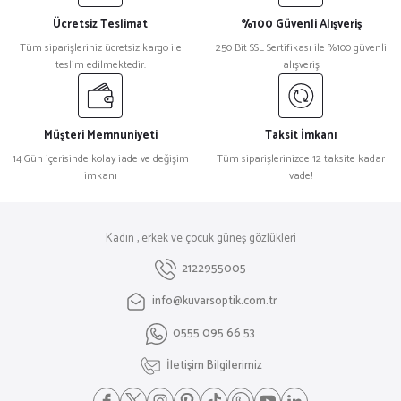
Ücretsiz Teslimat
%100 Güvenli Alışveriş
Tüm siparişleriniz ücretsiz kargo ile
250 Bit SSL Sertifikası ile %100 güvenli
teslim edilmektedir.
alışveriş
Müşteri Memnuniyeti
Taksit İmkanı
14 Gün içerisinde kolay iade ve değişim
Tüm siparişlerinizde 12 taksite kadar
imkanı
vade!
Kadın , erkek ve çocuk güneş gözlükleri
2122955005
info@kuvarsoptik.com.tr
0555 095 66 53
İletişim Bilgilerimiz