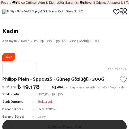
Fırsatı! 🚚
%100 Orijinal Ürün & Distribütör Garantisi 🛡️
Güvenli Ödeme Altyapısı & 6 T
Kadın
Anasayfa
Kadın
Philipp Plein - Spp032S - Güneş Gözlüğü - 300G
%27
Yorumlar (0)
Philipp Plein - Spp032S - Güneş Gözlüğü - 300G
₺ 19.178
₺ 26.370
₺ 3.686
den başlayan taksitlerle!
Taksit Seçenekleri
Stok Kodu
SPP032S - 99 - 300G
Stok Durumu
Stokta yok
Barkod Kodu
8680421711116
Garanti Süresi
24 Ay
Gelince Haber Ver