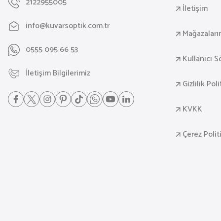
2122955005
İletişim
info@kuvarsoptik.com.tr
Mağazaları
0555 095 66 53
Kullanıcı 
İletişim Bilgilerimiz
Gizlilik Pol
KVKK
Çerez Polit