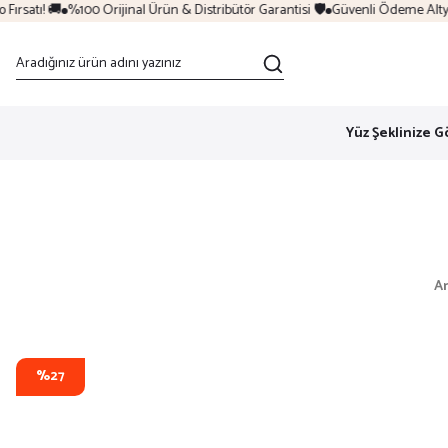
rsatı! 🚚
%100 Orijinal Ürün & Distribütör Garantisi 🛡️
Güvenli Ödeme Altyapı
Yüz Şeklinize G
A
%27