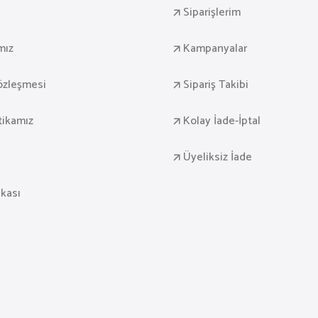
Siparişlerim
mız
Kampanyalar
Sözleşmesi
Sipariş Takibi
itikamız
Kolay İade-İptal
Üyeliksiz İade
ikası