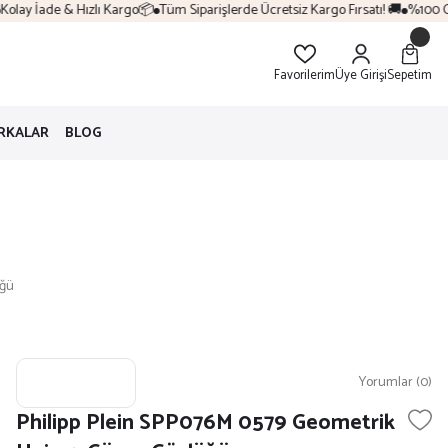
lay İade & Hızlı Kargo📦
Tüm Siparişlerde Ücretsiz Kargo Fırsatı! 🚚
%100 Orij
Favorilerim
Üye Girişi
Sepetim
RKALAR
BLOG
üğü
Yorumlar (0)
Philipp Plein SPP076M 0579 Geometrik