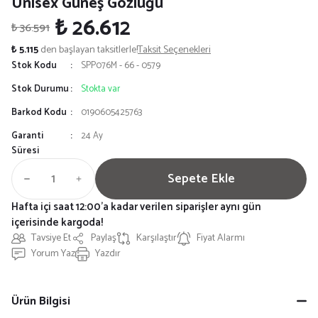
Unisex Güneş Gözlüğü
₺ 26.612
₺ 36.591
₺ 5.115
den başlayan taksitlerle!
Taksit Seçenekleri
Stok Kodu
SPP076M - 66 - 0579
Stok Durumu
Stokta var
Barkod Kodu
0190605425763
Garanti
24 Ay
Süresi
Sepete Ekle
Hafta içi saat 12:00'a kadar verilen siparişler aynı gün
içerisinde kargoda!
Tavsiye Et
Paylaş
Karşılaştır
Fiyat Alarmı
Yorum Yaz
Yazdır
Ürün Bilgisi