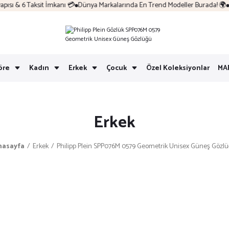
sı & 6 Taksit İmkanı 💳
Dünya Markalarında En Trend Modeller Burada! 🌍
Ko
öre
Kadın
Erkek
Çocuk
Özel Koleksiyonlar
MA
Erkek
nasayfa
Erkek
Philipp Plein SPP076M 0579 Geometrik Unisex Güneş Gözl