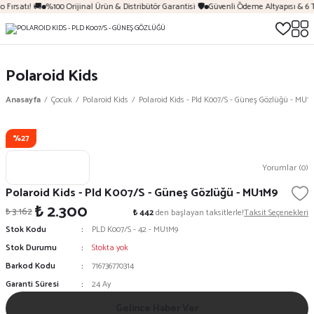
 Fırsatı! 🚚
%100 Orijinal Ürün & Distribütör Garantisi 🛡️
Güvenli Ödeme Altyapısı & 6 
Polaroid Kids
Anasayfa
Çocuk
Polaroid Kids
Polaroid Kids - Pld K007/S - Güneş Gözlüğü - MU1
%27
Yorumlar (0)
Polaroid Kids - Pld K007/S - Güneş Gözlüğü - MU1M9
₺ 2.300
₺ 3.162
₺ 442
den başlayan taksitlerle!
Taksit Seçenekleri
Stok Kodu
PLD K007/S - 42 - MU1M9
Stok Durumu
Stokta yok
Barkod Kodu
716736770314
Garanti Süresi
24 Ay
Gelince Haber Ver