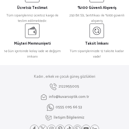
Ücretsiz Teslimat
%100 Güvenli Alışveriş
Tüm siparişleriniz ücretsiz kargo ile
250 Bit SSL Sertifikası ile %100 güvenli
teslim edilmektedir.
alışveriş
Müşteri Memnuniyeti
Taksit İmkanı
14 Gün içerisinde kolay iade ve değişim
Tüm siparişlerinizde 12 taksite kadar
imkanı
vade!
Kadın , erkek ve çocuk güneş gözlükleri
2122955005
info@kuvarsoptik.com.tr
0555 095 66 53
İletişim Bilgilerimiz