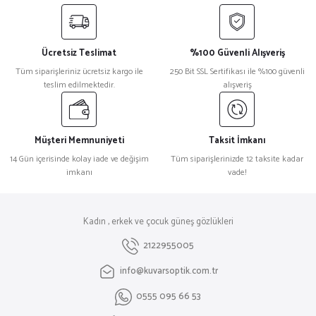
Ücretsiz Teslimat
%100 Güvenli Alışveriş
Tüm siparişleriniz ücretsiz kargo ile
250 Bit SSL Sertifikası ile %100 güvenli
teslim edilmektedir.
alışveriş
Müşteri Memnuniyeti
Taksit İmkanı
14 Gün içerisinde kolay iade ve değişim
Tüm siparişlerinizde 12 taksite kadar
imkanı
vade!
Kadın , erkek ve çocuk güneş gözlükleri
2122955005
info@kuvarsoptik.com.tr
0555 095 66 53