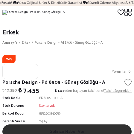
Fırsatı! 🚚
%100 Orijinal Ürün & Distribütör Garantisi 🛡️
Güvenli Ödeme Altyapısı & 6 T
Erkek
Anasayfa
Erkek
Porsche Design - Pd 8505 - Güneş Gözlüğü - A
%27
Yorumlar (0)
Porsche Design - Pd 8505 - Güneş Gözlüğü - A
₺ 7.455
₺ 10.250
₺ 1.433
den başlayan taksitlerle!
Taksit Seçenekleri
Stok Kodu
PD 8505 - 00 - A
Stok Durumu
Stokta yok
Barkod Kodu
5882700140089
Garanti Süresi
24 Ay
Gelince Haber Ver