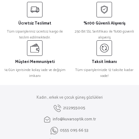
Ücretsiz Teslimat
%100 Güvenli Alışveriş
Tüm siparişleriniz ücretsiz kargo ile
250 Bit SSL Sertifikası ile %100 güvenli
teslim edilmektedir.
alışveriş
Müşteri Memnuniyeti
Taksit İmkanı
14 Gün içerisinde kolay iade ve değişim
Tüm siparişlerinizde 12 taksite kadar
imkanı
vade!
Kadın , erkek ve çocuk güneş gözlükleri
2122955005
info@kuvarsoptik.com.tr
0555 095 66 53