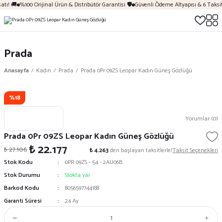
 🚚
%100 Orijinal Ürün & Distribütör Garantisi 🛡️
Güvenli Ödeme Altyapısı & 6 Taksit İ
Prada
Anasayfa
Kadın
Prada
Prada 0Pr 09ZS Leopar Kadın Güneş Gözlüğü
%18
Yorumlar (0)
Prada 0Pr 09ZS Leopar Kadın Güneş Gözlüğü
₺ 22.177
₺ 27.106
₺ 4.263
den başlayan taksitlerle!
Taksit Seçenekleri
Stok Kodu
0PR 09ZS - 54 - 2AU06B
Stok Durumu
Stokta var
Barkod Kodu
8056597744188
Garanti Süresi
24 Ay