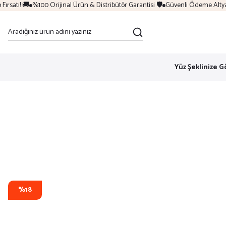
satı! 🚚
%100 Orijinal Ürün & Distribütör Garantisi 🛡️
Güvenli Ödeme Altyapıs
Yüz Şeklinize G
%18