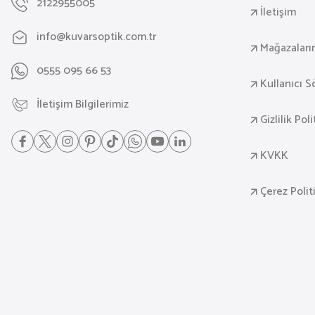
2122955005
İletişim
info@kuvarsoptik.com.tr
Mağazaları
0555 095 66 53
Kullanıcı 
İletişim Bilgilerimiz
Gizlilik Pol
KVKK
Çerez Polit