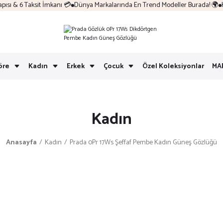
ı & 6 Taksit İmkanı 💳
Dünya Markalarında En Trend Modeller Burada! 🌍
Kol
öre
Kadın
Erkek
Çocuk
Özel Koleksiyonlar
MA
Kadın
Anasayfa
Kadın
Prada 0Pr 17Ws Şeffaf Pembe Kadın Güneş Gözlüğü