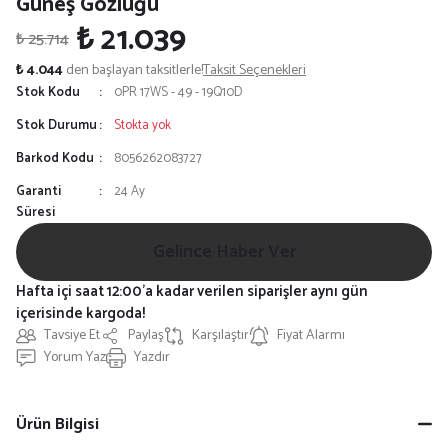
Güneş Gözlüğü
₺ 21.039
₺ 25.714
₺ 4.044
den başlayan taksitlerle!
Taksit Seçenekleri
Stok Kodu
0PR 17WS - 49 - 19Q10D
Stok Durumu
Stokta yok
Barkod Kodu
8056262083727
Garanti
24 Ay
Süresi
Gelince Haber Ver
Hafta içi saat 12:00'a kadar verilen siparişler aynı gün
içerisinde kargoda!
Tavsiye Et
Paylaş
Karşılaştır
Fiyat Alarmı
Yorum Yaz
Yazdır
Ürün Bilgisi