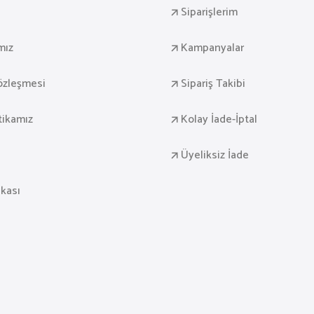
Siparişlerim
mız
Kampanyalar
Sözleşmesi
Sipariş Takibi
itikamız
Kolay İade-İptal
Üyeliksiz İade
ikası