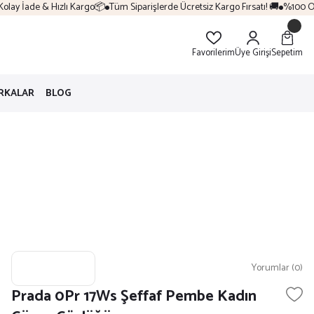
ay İade & Hızlı Kargo📦
Tüm Siparişlerde Ücretsiz Kargo Fırsatı! 🚚
%100 Oriji
Favorilerim
Üye Girişi
Sepetim
RKALAR
BLOG
Yorumlar (0)
Prada 0Pr 17Ws Şeffaf Pembe Kadın