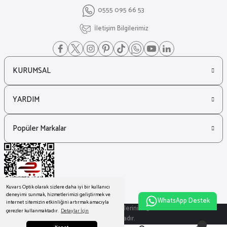
0555 095 66 53
İletişim Bilgilerimiz
KURUMSAL
YARDIM
Popüler Markalar
Kuvars Optik olarak sizlere daha iyi bir kullanıcı
deneyimi sunmak, hizmetlerimizi geliştirmek ve
WhatsApp Destek
internet sitemizin etkinliğini artırmak amacıyla
© Tüm Hakları Saklıdır. Kredi kartı bilgileriniz 256bit SSL sertifikası ile
çerezler kullanmaktadır.
Detaylar İçin
korunmaktadır.