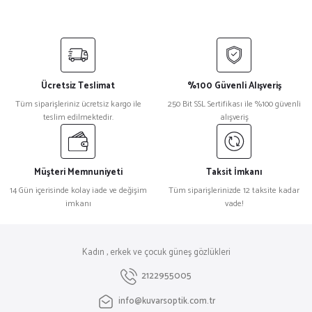
Ücretsiz Teslimat
%100 Güvenli Alışveriş
Tüm siparişleriniz ücretsiz kargo ile
250 Bit SSL Sertifikası ile %100 güvenli
teslim edilmektedir.
alışveriş
Müşteri Memnuniyeti
Taksit İmkanı
14 Gün içerisinde kolay iade ve değişim
Tüm siparişlerinizde 12 taksite kadar
imkanı
vade!
Kadın , erkek ve çocuk güneş gözlükleri
2122955005
info@kuvarsoptik.com.tr