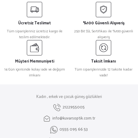
Ücretsiz Teslimat
%100 Güvenli Alışveriş
Tüm siparişleriniz ücretsiz kargo ile
250 Bit SSL Sertifikası ile %100 güvenli
teslim edilmektedir.
alışveriş
Müşteri Memnuniyeti
Taksit İmkanı
14 Gün içerisinde kolay iade ve değişim
Tüm siparişlerinizde 12 taksite kadar
imkanı
vade!
Kadın , erkek ve çocuk güneş gözlükleri
2122955005
info@kuvarsoptik.com.tr
0555 095 66 53