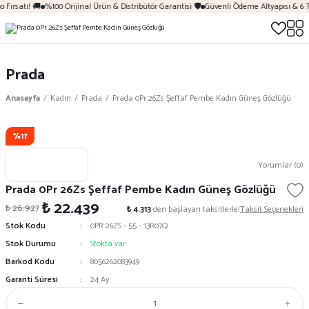
 Fırsatı! 🚚
%100 Orijinal Ürün & Distribütör Garantisi 🛡️
Güvenli Ödeme Altyapısı & 6 
Prada
Anasayfa
Kadın
Prada
Prada 0Pr 26Zs Şeffaf Pembe Kadın Güneş Gözlüğü
%17
Yorumlar (0)
Prada 0Pr 26Zs Şeffaf Pembe Kadın Güneş Gözlüğü
₺ 22.439
₺ 26.927
₺ 4.313
den başlayan taksitlerle!
Taksit Seçenekleri
Stok Kodu
0PR 26ZS - 55 - 13R07Q
Stok Durumu
Stokta var
Barkod Kodu
8056262083949
Garanti Süresi
24 Ay