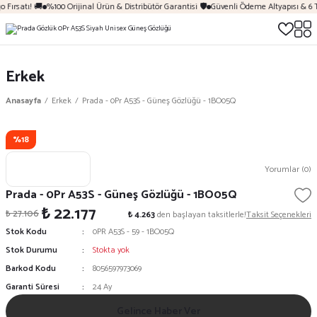
 Fırsatı! 🚚
%100 Orijinal Ürün & Distribütör Garantisi 🛡️
Güvenli Ödeme Altyapısı & 6 
Erkek
Anasayfa
Erkek
Prada - 0Pr A53S - Güneş Gözlüğü - 1BO05Q
%18
Yorumlar (0)
Prada - 0Pr A53S - Güneş Gözlüğü - 1BO05Q
₺ 22.177
₺ 27.106
₺ 4.263
den başlayan taksitlerle!
Taksit Seçenekleri
Stok Kodu
0PR A53S - 59 - 1BO05Q
Stok Durumu
Stokta yok
Barkod Kodu
8056597973069
Garanti Süresi
24 Ay
Gelince Haber Ver