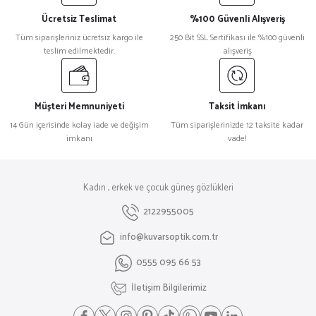
Ücretsiz Teslimat
%100 Güvenli Alışveriş
Tüm siparişleriniz ücretsiz kargo ile
250 Bit SSL Sertifikası ile %100 güvenli
teslim edilmektedir.
alışveriş
Müşteri Memnuniyeti
Taksit İmkanı
14 Gün içerisinde kolay iade ve değişim
Tüm siparişlerinizde 12 taksite kadar
imkanı
vade!
Kadın , erkek ve çocuk güneş gözlükleri
2122955005
info@kuvarsoptik.com.tr
0555 095 66 53
İletişim Bilgilerimiz