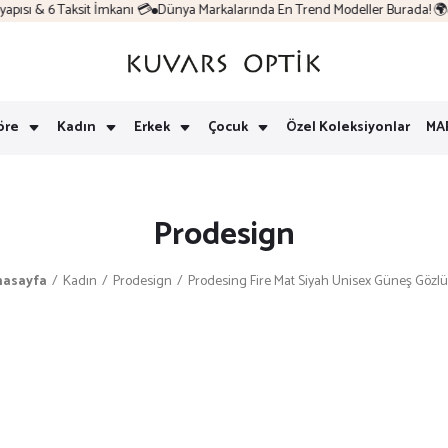
sı & 6 Taksit İmkanı 💳
Dünya Markalarında En Trend Modeller Burada! 🌍
K
öre
Kadın
Erkek
Çocuk
Özel Koleksiyonlar
MA
Prodesign
nasayfa
Kadın
Prodesign
Prodesing Fire Mat Siyah Unisex Güneş Gözl