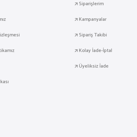
Siparişlerim
mız
Kampanyalar
Sözleşmesi
Sipariş Takibi
itikamız
Kolay İade-İptal
Üyeliksiz İade
ikası