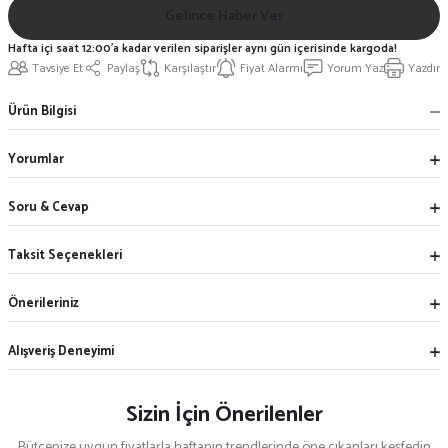
Gelince Haber Ver
Hafta içi saat 12:00'a kadar verilen siparişler aynı gün içerisinde kargoda!
Tavsiye Et
Paylaş
Karşılaştır
Fiyat Alarmı
Yorum Yaz
Yazdır
Ürün Bilgisi
Yorumlar
Soru & Cevap
Taksit Seçenekleri
Önerileriniz
Alışveriş Deneyimi
Sizin İçin Önerilenler
Bütçenize uygun fiyatlarla haftanın trendlerinde öne çıkanları keşfedin