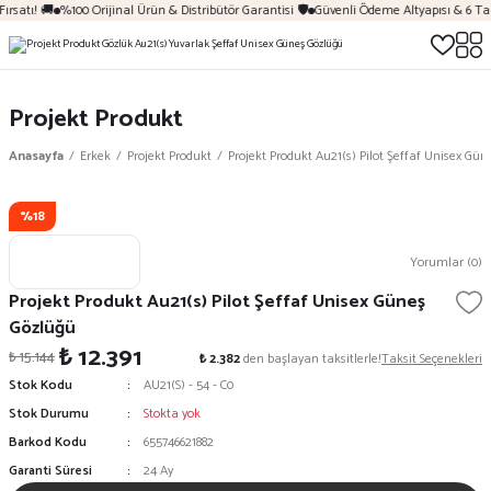
ırsatı! 🚚
%100 Orijinal Ürün & Distribütör Garantisi 🛡️
Güvenli Ödeme Altyapısı & 6 Ta
Projekt Produkt
Anasayfa
Erkek
Projekt Produkt
Projekt Produkt Au21(s) Pilot Şeffaf Unisex Gü
%18
Yorumlar (0)
Projekt Produkt Au21(s) Pilot Şeffaf Unisex Güneş
Gözlüğü
₺ 12.391
₺ 15.144
₺ 2.382
den başlayan taksitlerle!
Taksit Seçenekleri
Stok Kodu
AU21(S) - 54 - C0
Stok Durumu
Stokta yok
Barkod Kodu
655746621882
Garanti Süresi
24 Ay