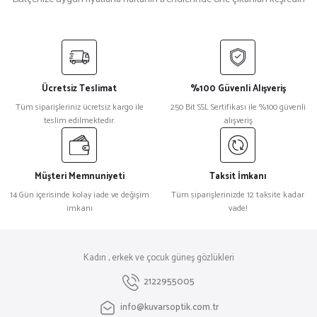
Prada
%18
Prada 0Pr A13S Siyah Kadın Güneş Gözlüğü
Ücretsiz Teslimat
%100 Güvenli Alışveriş
₺ 27.106
Tüm siparişleriniz ücretsiz kargo ile
250 Bit SSL Sertifikası ile %100 güvenli
₺ 22.177
teslim edilmektedir.
alışveriş
Müşteri Memnuniyeti
Taksit İmkanı
14 Gün içerisinde kolay iade ve değişim
Tüm siparişlerinizde 12 taksite kadar
imkanı
vade!
Kadın , erkek ve çocuk güneş gözlükleri
2122955005
info@kuvarsoptik.com.tr