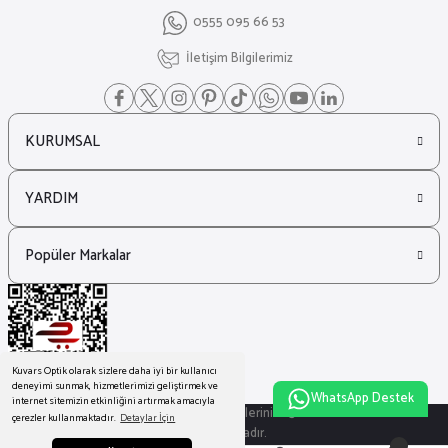
0555 095 66 53
İletişim Bilgilerimiz
KURUMSAL
YARDIM
Popüler Markalar
Kuvars Optik olarak sizlere daha iyi bir kullanıcı
deneyimi sunmak, hizmetlerimizi geliştirmek ve
WhatsApp Destek
internet sitemizin etkinliğini artırmak amacıyla
© Tüm Hakları Saklıdır. Kredi kartı bilgileriniz 256bit SSL sertifikası ile
çerezler kullanmaktadır.
Detaylar İçin
korunmaktadır.