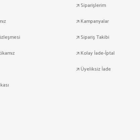
Siparişlerim
mız
Kampanyalar
Sözleşmesi
Sipariş Takibi
itikamız
Kolay İade-İptal
Üyeliksiz İade
ikası