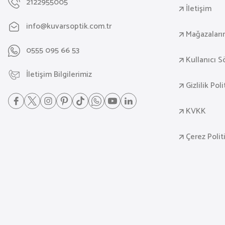
2122955005
İletişim
info@kuvarsoptik.com.tr
Mağazaları
0555 095 66 53
Kullanıcı 
İletişim Bilgilerimiz
Gizlilik Pol
KVKK
Çerez Polit