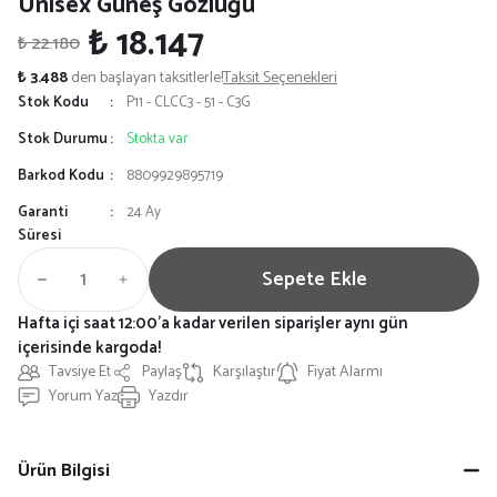
Unisex Güneş Gözlüğü
₺ 18.147
₺ 22.180
₺ 3.488
den başlayan taksitlerle!
Taksit Seçenekleri
Stok Kodu
P11 - CLCC3 - 51 - C3G
Stok Durumu
Stokta var
Barkod Kodu
8809929895719
Garanti
24 Ay
Süresi
Sepete Ekle
Hafta içi saat 12:00'a kadar verilen siparişler aynı gün
içerisinde kargoda!
Tavsiye Et
Paylaş
Karşılaştır
Fiyat Alarmı
Yorum Yaz
Yazdır
Ürün Bilgisi