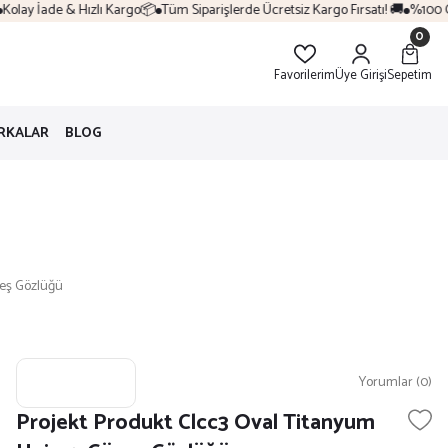
lay İade & Hızlı Kargo📦
Tüm Siparişlerde Ücretsiz Kargo Fırsatı! 🚚
%100 Orij
0
Favorilerim
Üye Girişi
Sepetim
RKALAR
BLOG
neş Gözlüğü
Yorumlar (0)
Projekt Produkt Clcc3 Oval Titanyum