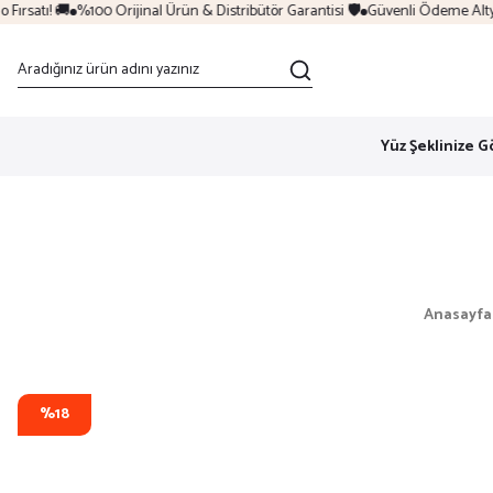
rsatı! 🚚
%100 Orijinal Ürün & Distribütör Garantisi 🛡️
Güvenli Ödeme Altyapı
Yüz Şeklinize G
Anasayfa
%18