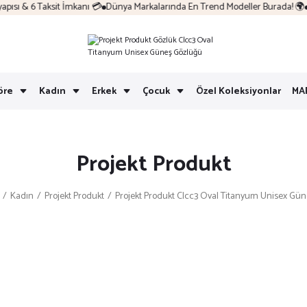
sı & 6 Taksit İmkanı 💳
Dünya Markalarında En Trend Modeller Burada! 🌍
Ko
öre
Kadın
Erkek
Çocuk
Özel Koleksiyonlar
MA
Projekt Produkt
Kadın
Projekt Produkt
Projekt Produkt Clcc3 Oval Titanyum Unisex Gü