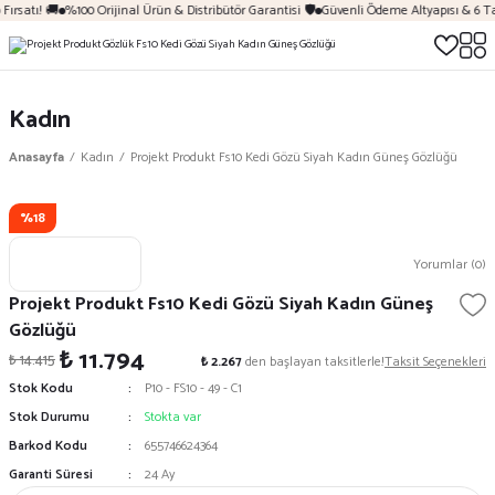
Fırsatı! 🚚
%100 Orijinal Ürün & Distribütör Garantisi 🛡️
Güvenli Ödeme Altyapısı & 6 Ta
Kadın
Anasayfa
Kadın
Projekt Produkt Fs10 Kedi Gözü Siyah Kadın Güneş Gözlüğü
%18
Yorumlar (0)
Projekt Produkt Fs10 Kedi Gözü Siyah Kadın Güneş
Gözlüğü
₺ 11.794
₺ 14.415
₺ 2.267
den başlayan taksitlerle!
Taksit Seçenekleri
Stok Kodu
P10 - FS10 - 49 - C1
Stok Durumu
Stokta var
Barkod Kodu
655746624364
Garanti Süresi
24 Ay