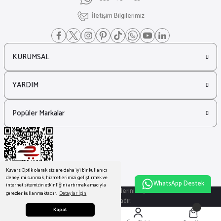
İletişim Bilgilerimiz
KURUMSAL
YARDIM
Popüler Markalar
Kuvars Optik olarak sizlere daha iyi bir kullanıcı
deneyimi sunmak, hizmetlerimizi geliştirmek ve
WhatsApp Destek
internet sitemizin etkinliğini artırmak amacıyla
© Tüm Hakları Saklıdır. Kredi kartı bilgileriniz 256bit SSL sertifikası ile
çerezler kullanmaktadır.
Detaylar İçin
korunmaktadır.
Kapat
ideasoft
ile
e-