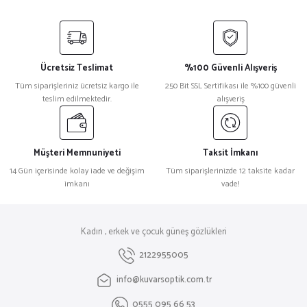
Ücretsiz Teslimat
%100 Güvenli Alışveriş
Tüm siparişleriniz ücretsiz kargo ile
250 Bit SSL Sertifikası ile %100 güvenli
teslim edilmektedir.
alışveriş
Müşteri Memnuniyeti
Taksit İmkanı
14 Gün içerisinde kolay iade ve değişim
Tüm siparişlerinizde 12 taksite kadar
imkanı
vade!
Kadın , erkek ve çocuk güneş gözlükleri
2122955005
info@kuvarsoptik.com.tr
0555 095 66 53