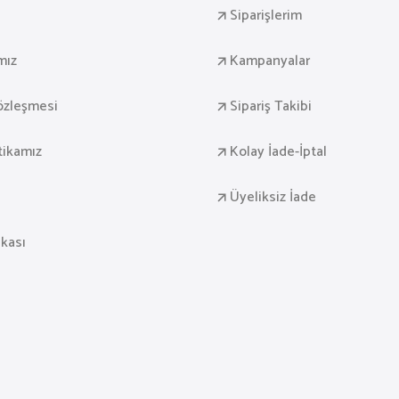
Siparişlerim
mız
Kampanyalar
Sözleşmesi
Sipariş Takibi
itikamız
Kolay İade-İptal
Üyeliksiz İade
ikası