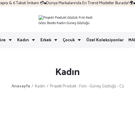
sı & 6 Taksit İmkanı 💳
Dünya Markalarında En Trend Modeller Burada! 🌍
Ko
öre
Kadın
Erkek
Çocuk
Özel Koleksiyonlar
MA
Kadın
Anasayfa
Kadın
Projekt Produkt - Fs10 - Güneş Gözlüğü - C3