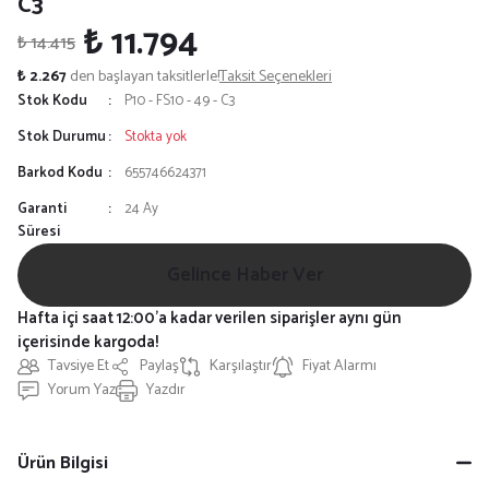
C3
₺ 11.794
₺ 14.415
₺ 2.267
den başlayan taksitlerle!
Taksit Seçenekleri
Stok Kodu
P10 - FS10 - 49 - C3
Stok Durumu
Stokta yok
Barkod Kodu
655746624371
Garanti
24 Ay
Süresi
Gelince Haber Ver
Hafta içi saat 12:00'a kadar verilen siparişler aynı gün
içerisinde kargoda!
Tavsiye Et
Paylaş
Karşılaştır
Fiyat Alarmı
Yorum Yaz
Yazdır
Ürün Bilgisi