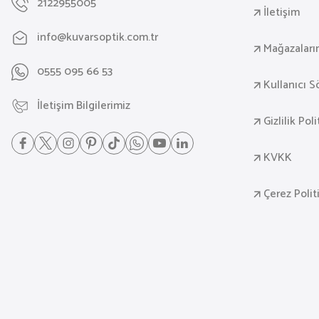
2122955005
İletişim
info@kuvarsoptik.com.tr
Mağazaları
0555 095 66 53
Kullanıcı 
İletişim Bilgilerimiz
Gizlilik Pol
KVKK
Çerez Polit