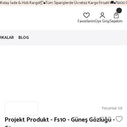
lay İade & Hızlı Kargo📦
Tüm Siparişlerde Ücretsiz Kargo Fırsatı! 🚚
%100 Orij
Favorilerim
Üye Girişi
Sepetim
RKALAR
BLOG
Yorumlar (0)
Projekt Produkt - Fs10 - Güneş Gözlüğü -