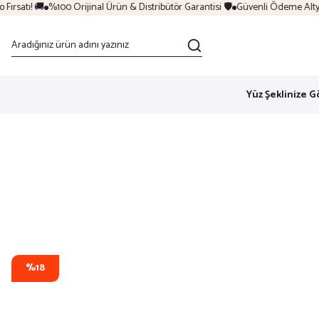
rsatı! 🚚
%100 Orijinal Ürün & Distribütör Garantisi 🛡️
Güvenli Ödeme Altyapı
Yüz Şeklinize G
%18