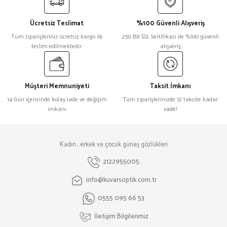
Ücretsiz Teslimat
%100 Güvenli Alışveriş
Tüm siparişleriniz ücretsiz kargo ile
250 Bit SSL Sertifikası ile %100 güvenli
teslim edilmektedir.
alışveriş
Müşteri Memnuniyeti
Taksit İmkanı
14 Gün içerisinde kolay iade ve değişim
Tüm siparişlerinizde 12 taksite kadar
imkanı
vade!
Kadın , erkek ve çocuk güneş gözlükleri
2122955005
info@kuvarsoptik.com.tr
0555 095 66 53
İletişim Bilgilerimiz