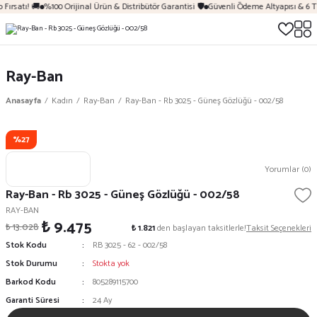
Fırsatı! 🚚
%100 Orijinal Ürün & Distribütör Garantisi 🛡️
Güvenli Ödeme Altyapısı & 6 T
Ray-Ban
Anasayfa
Kadın
Ray-Ban
Ray-Ban - Rb 3025 - Güneş Gözlüğü - 002/58
%27
Yorumlar (0)
Ray-Ban - Rb 3025 - Güneş Gözlüğü - 002/58
RAY-BAN
₺ 9.475
₺ 13.028
₺ 1.821
den başlayan taksitlerle!
Taksit Seçenekleri
Stok Kodu
RB 3025 - 62 - 002/58
Stok Durumu
Stokta yok
Barkod Kodu
805289115700
Garanti Süresi
24 Ay