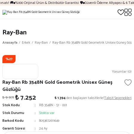
rsatı! 🚚
%100 Orijinal Ürün & Distribütör Garantisi 🛡️
Güvenli Ödeme Altyapısı & 6 Tak
Ray-Ban
Anasayfa
Erkek
Ray-Ban
Ray-Ban Rb 3548N Gold Geometrik Unisex Güneş Göz
%27
Yorumlar (0)
Ray-Ban Rb 3548N Gold Geometrik Unisex Güneş
Gözlüğü
₺ 7.252
₺ 9.971
₺ 1.394
den başlayan taksitlerle!
Taksit Seçenekleri
Stok Kodu
RB 3548N - 51 - 001
Stok Durumu
Stokta var
Barkod Kodu
8053672611649
Garanti Süresi
24 Ay