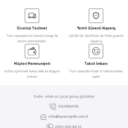
Ücretsiz Teslimat
%100 Güvenli Alışveriş
Tüm siparişleriniz ücretsiz kargo ile
250 Bit SSL Sertifikası ile %100 güvenli
teslim edilmektedir.
alışveriş
Müşteri Memnuniyeti
Taksit İmkanı
14 Gün içerisinde kolay iade ve değişim
Tüm siparişlerinizde 12 taksite kadar
imkanı
vade!
Kadın , erkek ve çocuk güneş gözlükleri
2122955005
info@kuvarsoptik.com.tr
0555 095 66 53