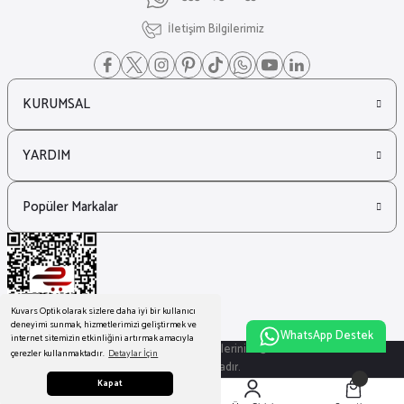
İletişim Bilgilerimiz
KURUMSAL
YARDIM
Popüler Markalar
Kuvars Optik olarak sizlere daha iyi bir kullanıcı
deneyimi sunmak, hizmetlerimizi geliştirmek ve
WhatsApp Destek
internet sitemizin etkinliğini artırmak amacıyla
© Tüm Hakları Saklıdır. Kredi kartı bilgileriniz 256bit SSL sertifikası ile
çerezler kullanmaktadır.
Detaylar İçin
korunmaktadır.
Kapat
ideasoft
ile
e-