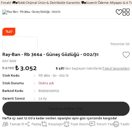
Fırsatı! 🚚
%100 Orijinal Ürün & Distribütör Garantisi 🛡️
Güvenli Ödeme Altyapısı & 6 Ta
%27
Yorumlar (0)
Ray-Ban - Rb 3664 - Güneş Gözlüğü - 002/31
RAY-BAN
₺ 3.052
₺ 4.196
₺ 587
den başlayan taksitlerle!
Taksit Seçenekleri
Stok Kodu
RB 3664 - 50 - 002/31
Stok Durumu
Stokta yok
Barkod Kodu
8056597419703
Garanti Süresi
24 Ay
Gelince Haber Ver
Hafta içi saat 12:00'a kadar verilen siparişler aynı gün içerisinde kargoda!
Tavsiye Et
Paylaş
Karşılaştır
Fiyat Alarmı
Yorum Yaz
Yazdır