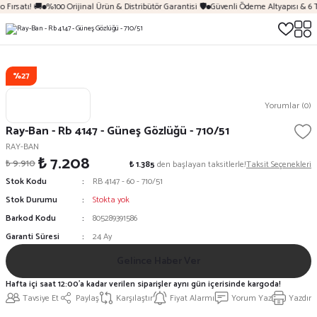
 Fırsatı! 🚚
%100 Orijinal Ürün & Distribütör Garantisi 🛡️
Güvenli Ödeme Altyapısı & 6 
%27
Yorumlar (0)
Ray-Ban - Rb 4147 - Güneş Gözlüğü - 710/51
RAY-BAN
₺ 7.208
₺ 9.910
₺ 1.385
den başlayan taksitlerle!
Taksit Seçenekleri
Stok Kodu
RB 4147 - 60 - 710/51
Stok Durumu
Stokta yok
Barkod Kodu
805289391586
Garanti Süresi
24 Ay
Gelince Haber Ver
Hafta içi saat 12:00'a kadar verilen siparişler aynı gün içerisinde kargoda!
Tavsiye Et
Paylaş
Karşılaştır
Fiyat Alarmı
Yorum Yaz
Yazdır