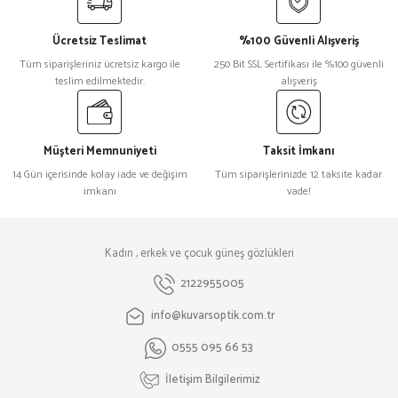
Ücretsiz Teslimat
%100 Güvenli Alışveriş
Tüm siparişleriniz ücretsiz kargo ile
250 Bit SSL Sertifikası ile %100 güvenli
teslim edilmektedir.
alışveriş
Müşteri Memnuniyeti
Taksit İmkanı
14 Gün içerisinde kolay iade ve değişim
Tüm siparişlerinizde 12 taksite kadar
imkanı
vade!
Kadın , erkek ve çocuk güneş gözlükleri
2122955005
info@kuvarsoptik.com.tr
0555 095 66 53
İletişim Bilgilerimiz