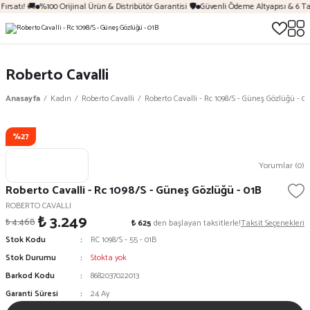
ırsatı! 🚚
%100 Orijinal Ürün & Distribütör Garantisi 🛡️
Güvenli Ödeme Altyapısı & 6 Ta
Roberto Cavalli
Anasayfa
Kadın
Roberto Cavalli
Roberto Cavalli - Rc 1098/S - Güneş Gözlüğü - 0
%27
Yorumlar (0)
Roberto Cavalli - Rc 1098/S - Güneş Gözlüğü - 01B
ROBERTO CAVALLI
₺ 3.249
₺ 4.468
₺ 625
den başlayan taksitlerle!
Taksit Seçenekleri
Stok Kodu
RC 1098/S - 55 - 01B
Stok Durumu
Stokta yok
Barkod Kodu
8682037022013
Garanti Süresi
24 Ay