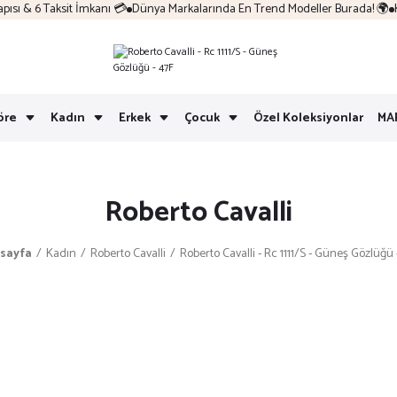
ı & 6 Taksit İmkanı 💳
Dünya Markalarında En Trend Modeller Burada! 🌍
Kol
öre
Kadın
Erkek
Çocuk
Özel Koleksiyonlar
MA
Roberto Cavalli
sayfa
Kadın
Roberto Cavalli
Roberto Cavalli - Rc 1111/S - Güneş Gözlüğü 