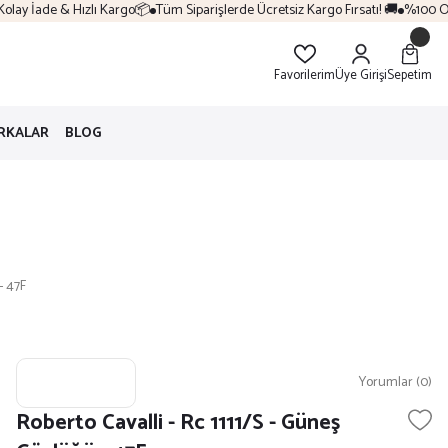
ay İade & Hızlı Kargo📦
Tüm Siparişlerde Ücretsiz Kargo Fırsatı! 🚚
%100 Oriji
Favorilerim
Üye Girişi
Sepetim
RKALAR
BLOG
- 47F
Yorumlar (0)
Roberto Cavalli - Rc 1111/S - Güneş