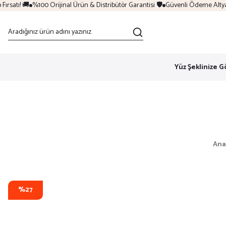
satı! 🚚
%100 Orijinal Ürün & Distribütör Garantisi 🛡️
Güvenli Ödeme Altyapıs
Yüz Şeklinize G
Ana
%27