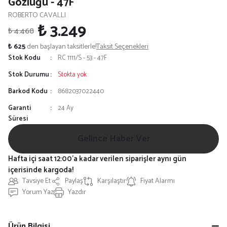
Gözlüğü - 47F
ROBERTO CAVALLI
₺ 3.249
₺ 4.468
₺ 625
den başlayan taksitlerle!
Taksit Seçenekleri
Stok Kodu
RC 1111/S - 53 - 47F
Stok Durumu
Stokta yok
Barkod Kodu
8682037022440
Garanti
24 Ay
Süresi
Gelince Haber Ver
Hafta içi saat 12:00'a kadar verilen siparişler aynı gün
içerisinde kargoda!
Tavsiye Et
Paylaş
Karşılaştır
Fiyat Alarmı
Yorum Yaz
Yazdır
Ürün Bilgisi