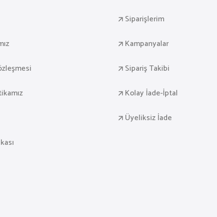
Siparişlerim
mız
Kampanyalar
Sözleşmesi
Sipariş Takibi
itikamız
Kolay İade-İptal
Üyeliksiz İade
ikası