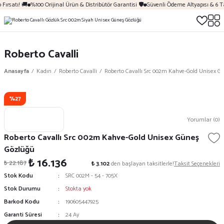
Fırsatı! 🚚
%100 Orijinal Ürün & Distribütör Garantisi 🛡️
Güvenli Ödeme Altyapısı & 6 T
Roberto Cavalli
Anasayfa
Kadın
Roberto Cavalli
Roberto Cavallı Src 002m Kahve-Gold Unisex G
%27
Yorumlar (0)
Roberto Cavallı Src 002m Kahve-Gold Unisex Güneş
Gözlüğü
₺ 16.136
₺ 22.187
₺ 3.102
den başlayan taksitlerle!
Taksit Seçenekleri
Stok Kodu
SRC 002M - 54 - 705X
Stok Durumu
Stokta yok
Barkod Kodu
190605447925
Garanti Süresi
24 Ay