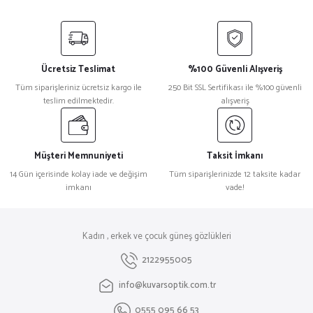
Ücretsiz Teslimat
%100 Güvenli Alışveriş
Tüm siparişleriniz ücretsiz kargo ile
250 Bit SSL Sertifikası ile %100 güvenli
teslim edilmektedir.
alışveriş
Müşteri Memnuniyeti
Taksit İmkanı
14 Gün içerisinde kolay iade ve değişim
Tüm siparişlerinizde 12 taksite kadar
imkanı
vade!
Kadın , erkek ve çocuk güneş gözlükleri
2122955005
info@kuvarsoptik.com.tr
0555 095 66 53