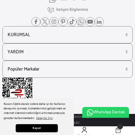
İletişim Bilgilerimiz
KURUMSAL
YARDIM
Popüler Markalar
Kuvars Optik olarak sizlere daha iyi bir kullanıcı
deneyimi sunmak, hizmetlerimizi geliştirmek ve
WhatsApp Destek
internet sitemizin etkinliğini artırmak amacıyla
© Tüm Hakları Saklıdır. Kredi kartı bilgileriniz 256bit SSL sertifikası ile
çerezler kullanmaktadır.
Detaylar İçin
korunmaktadır.
Kapat
ideasoft
ile
e-