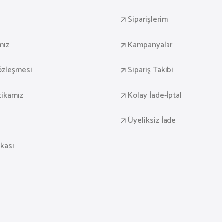
Siparişlerim
mız
Kampanyalar
Sözleşmesi
Sipariş Takibi
itikamız
Kolay İade-İptal
Üyeliksiz İade
ikası