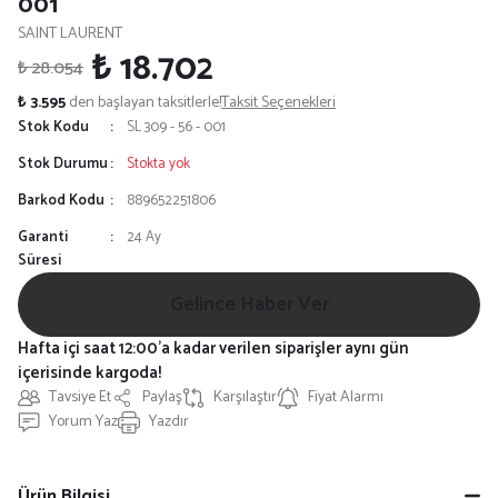
001
SAINT LAURENT
₺ 18.702
₺ 28.054
₺ 3.595
den başlayan taksitlerle!
Taksit Seçenekleri
Stok Kodu
SL 309 - 56 - 001
Stok Durumu
Stokta yok
Barkod Kodu
889652251806
Garanti
24 Ay
Süresi
Gelince Haber Ver
Hafta içi saat 12:00'a kadar verilen siparişler aynı gün
içerisinde kargoda!
Tavsiye Et
Paylaş
Karşılaştır
Fiyat Alarmı
Yorum Yaz
Yazdır
Ürün Bilgisi