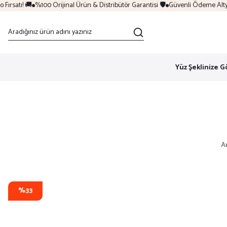
rsatı! 🚚
%100 Orijinal Ürün & Distribütör Garantisi 🛡️
Güvenli Ödeme Altyapı
Yüz Şeklinize G
A
%33