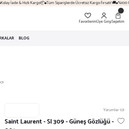
lay İade & Hızlı Kargo📦
Tüm Siparişlerde Ücretsiz Kargo Fırsatı! 🚚
%100 Orij
Favorilerim
Üye Girişi
Sepetim
RKALAR
BLOG
001
Yorumlar (0)
Saint Laurent - Sl 309 - Güneş Gözlüğü -