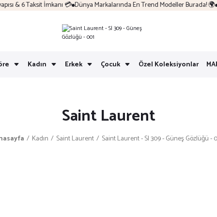
sı & 6 Taksit İmkanı 💳
Dünya Markalarında En Trend Modeller Burada! 🌍
Ko
öre
Kadın
Erkek
Çocuk
Özel Koleksiyonlar
MA
Saint Laurent
nasayfa
Kadın
Saint Laurent
Saint Laurent - Sl 309 - Güneş Gözlüğü - 