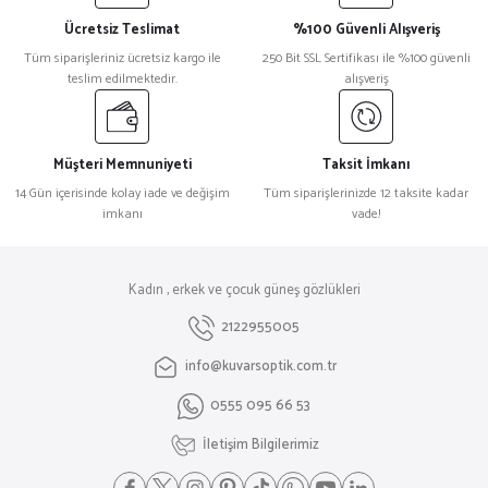
Ücretsiz Teslimat
%100 Güvenli Alışveriş
Tüm siparişleriniz ücretsiz kargo ile
250 Bit SSL Sertifikası ile %100 güvenli
teslim edilmektedir.
alışveriş
Müşteri Memnuniyeti
Taksit İmkanı
14 Gün içerisinde kolay iade ve değişim
Tüm siparişlerinizde 12 taksite kadar
imkanı
vade!
Kadın , erkek ve çocuk güneş gözlükleri
2122955005
info@kuvarsoptik.com.tr
0555 095 66 53
İletişim Bilgilerimiz