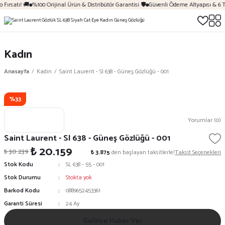
 Fırsatı! 🚚
%100 Orijinal Ürün & Distribütör Garantisi 🛡️
Güvenli Ödeme Altyapısı & 6 T
Kadın
Anasayfa
Kadın
Saint Laurent - Sl 638 - Güneş Gözlüğü - 001
%33
Yorumlar (0)
Saint Laurent - Sl 638 - Güneş Gözlüğü - 001
₺ 20.159
₺ 30.239
₺ 3.875
den başlayan taksitlerle!
Taksit Seçenekleri
Stok Kodu
SL 638 - 55 - 001
Stok Durumu
Stokta yok
Barkod Kodu
0889652453361
Garanti Süresi
24 Ay
Gelince Haber Ver