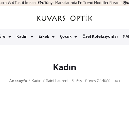
ı & 6 Taksit İmkanı 💳
Dünya Markalarında En Trend Modeller Burada! 🌍
Ko
öre
Kadın
Erkek
Çocuk
Özel Koleksiyonlar
MA
Kadın
Anasayfa
Kadın
Saint Laurent - SL 659 - Güneş Gözlüğü - 003