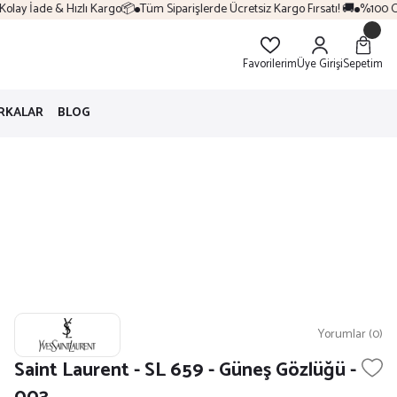
lay İade & Hızlı Kargo📦
Tüm Siparişlerde Ücretsiz Kargo Fırsatı! 🚚
%100 Oriji
Favorilerim
Üye Girişi
Sepetim
RKALAR
BLOG
Yorumlar (0)
Saint Laurent - SL 659 - Güneş Gözlüğü -
003