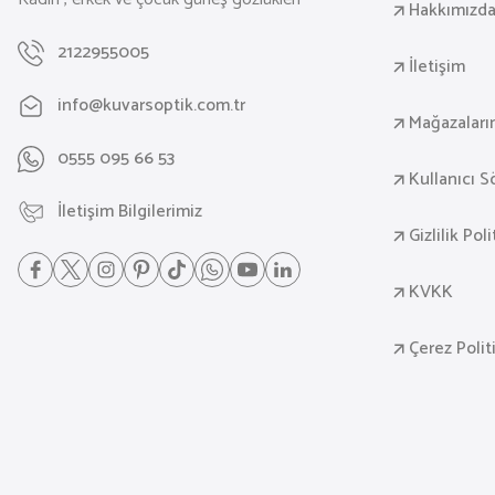
Hakkımızd
2122955005
İletişim
info@kuvarsoptik.com.tr
Mağazaları
0555 095 66 53
Kullanıcı 
İletişim Bilgilerimiz
Gizlilik Pol
KVKK
Çerez Polit