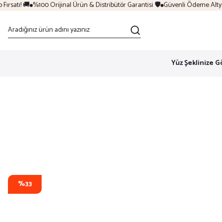
rsatı! 🚚
%100 Orijinal Ürün & Distribütör Garantisi 🛡️
Güvenli Ödeme Altyapıs
Yüz Şeklinize G
%33