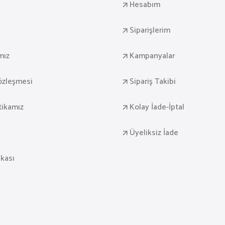
a
Hesabım
Siparişlerim
mız
Kampanyalar
Sözleşmesi
Sipariş Takibi
itikamız
Kolay İade-İptal
Üyeliksiz İade
ikası