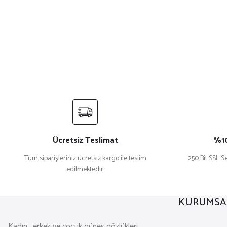
Ücretsiz Teslimat
%10
Tüm siparişleriniz ücretsiz kargo ile teslim
250 Bit SSL Se
edilmektedir.
KURUMSA
Kadın , erkek ve çocuk güneş gözlükleri