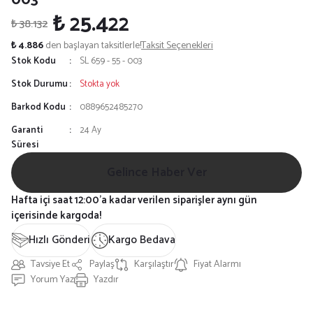
₺ 25.422
₺ 38.132
₺ 4.886
den başlayan taksitlerle!
Taksit Seçenekleri
Stok Kodu
SL 659 - 55 - 003
Stok Durumu
Stokta yok
Barkod Kodu
0889652485270
Garanti
24 Ay
Süresi
Gelince Haber Ver
Hafta içi saat 12:00'a kadar verilen siparişler aynı gün
içerisinde kargoda!
Hızlı Gönderi
Kargo Bedava
Tavsiye Et
Paylaş
Karşılaştır
Fiyat Alarmı
Yorum Yaz
Yazdır