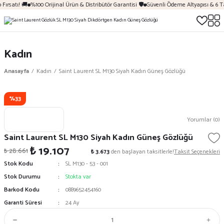
Fırsatı! 🚚
%100 Orijinal Ürün & Distribütör Garantisi 🛡️
Güvenli Ödeme Altyapısı & 6 T
Kadın
Anasayfa
Kadın
Saint Laurent SL M130 Siyah Kadın Güneş Gözlüğü
%33
Yorumlar (0)
Saint Laurent SL M130 Siyah Kadın Güneş Gözlüğü
₺ 19.107
₺ 28.661
₺ 3.673
den başlayan taksitlerle!
Taksit Seçenekleri
Stok Kodu
SL M130 - 53 - 001
Stok Durumu
Stokta var
Barkod Kodu
0889652454160
Garanti Süresi
24 Ay