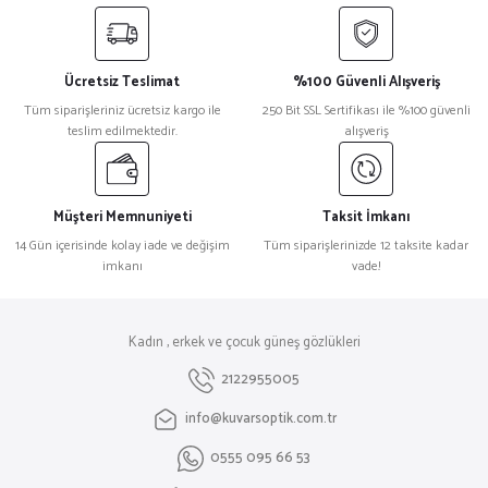
Ücretsiz Teslimat
%100 Güvenli Alışveriş
Tüm siparişleriniz ücretsiz kargo ile
250 Bit SSL Sertifikası ile %100 güvenli
teslim edilmektedir.
alışveriş
Müşteri Memnuniyeti
Taksit İmkanı
14 Gün içerisinde kolay iade ve değişim
Tüm siparişlerinizde 12 taksite kadar
imkanı
vade!
Kadın , erkek ve çocuk güneş gözlükleri
2122955005
info@kuvarsoptik.com.tr
0555 095 66 53