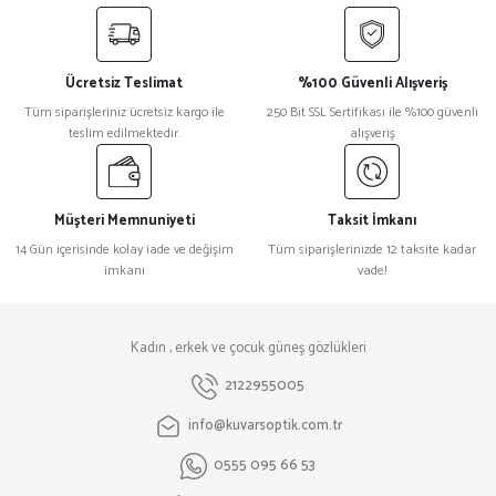
Ücretsiz Teslimat
%100 Güvenli Alışveriş
Tüm siparişleriniz ücretsiz kargo ile
250 Bit SSL Sertifikası ile %100 güvenli
teslim edilmektedir.
alışveriş
Müşteri Memnuniyeti
Taksit İmkanı
14 Gün içerisinde kolay iade ve değişim
Tüm siparişlerinizde 12 taksite kadar
imkanı
vade!
Kadın , erkek ve çocuk güneş gözlükleri
2122955005
info@kuvarsoptik.com.tr
0555 095 66 53