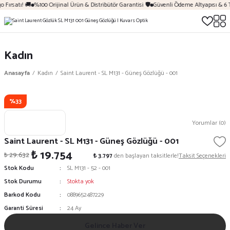
 Fırsatı! 🚚
%100 Orijinal Ürün & Distribütör Garantisi 🛡️
Güvenli Ödeme Altyapısı & 6 
Kadın
Anasayfa
Kadın
Saint Laurent - SL M131 - Güneş Gözlüğü - 001
%33
Yorumlar (0)
Saint Laurent - SL M131 - Güneş Gözlüğü - 001
₺ 19.754
₺ 29.632
₺ 3.797
den başlayan taksitlerle!
Taksit Seçenekleri
Stok Kodu
SL M131 - 52 - 001
Stok Durumu
Stokta yok
Barkod Kodu
0889652487229
Garanti Süresi
24 Ay
Gelince Haber Ver