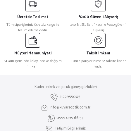
Ücretsiz Teslimat
%100 Güvenli Alışveriş
Tüm siparişleriniz ücretsiz kargo ile
250 Bit SSL Sertifikası ile %100 güvenli
teslim edilmektedir.
alışveriş
Müşteri Memnuniyeti
Taksit İmkanı
14 Gün içerisinde kolay iade ve değişim
Tüm siparişlerinizde 12 taksite kadar
imkanı
vade!
Kadın , erkek ve çocuk güneş gözlükleri
2122955005
info@kuvarsoptik.com.tr
0555 095 66 53
İletişim Bilgilerimiz