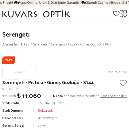
 Fırsatı! 🚚
%100 Orijinal Ürün & Distribütör Garantisi 🛡️
Güvenli Ödeme Altyapısı & 6 
Serengetı
Anasayfa
Erkek
Serengetı
Serengeti - Pistoia - Güneş Gözlüğü - 8744
%27
Yorumlar (0)
Serengeti - Pistoia - Güneş Gözlüğü - 8744
SERENGETI
₺ 11.060
₺ 15.208
₺ 2.126
den başlayan taksitlerle!
Taksit Seçenekleri
Stok Kodu
PISTOIA - 64 - 8744
Stok Durumu
Stokta yok
Barkod Kodu
5882700115261
Garanti Süresi
24 Ay