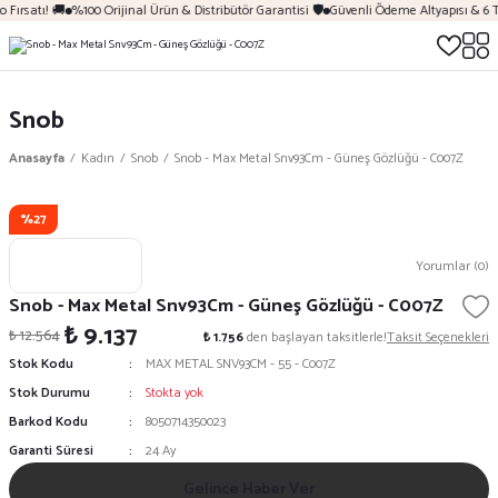
 Fırsatı! 🚚
%100 Orijinal Ürün & Distribütör Garantisi 🛡️
Güvenli Ödeme Altyapısı & 6 T
Snob
Anasayfa
Kadın
Snob
Snob - Max Metal Snv93Cm - Güneş Gözlüğü - C007Z
%27
Yorumlar (0)
Snob - Max Metal Snv93Cm - Güneş Gözlüğü - C007Z
₺ 9.137
₺ 12.564
₺ 1.756
den başlayan taksitlerle!
Taksit Seçenekleri
Stok Kodu
MAX METAL SNV93CM - 55 - C007Z
Stok Durumu
Stokta yok
Barkod Kodu
8050714350023
Garanti Süresi
24 Ay
Gelince Haber Ver