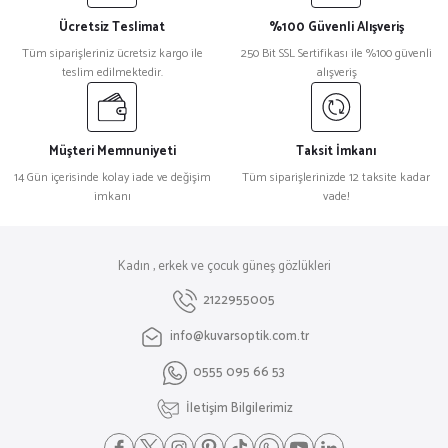
Ücretsiz Teslimat
%100 Güvenli Alışveriş
Tüm siparişleriniz ücretsiz kargo ile
250 Bit SSL Sertifikası ile %100 güvenli
teslim edilmektedir.
alışveriş
Müşteri Memnuniyeti
Taksit İmkanı
14 Gün içerisinde kolay iade ve değişim
Tüm siparişlerinizde 12 taksite kadar
imkanı
vade!
Kadın , erkek ve çocuk güneş gözlükleri
2122955005
info@kuvarsoptik.com.tr
0555 095 66 53
İletişim Bilgilerimiz