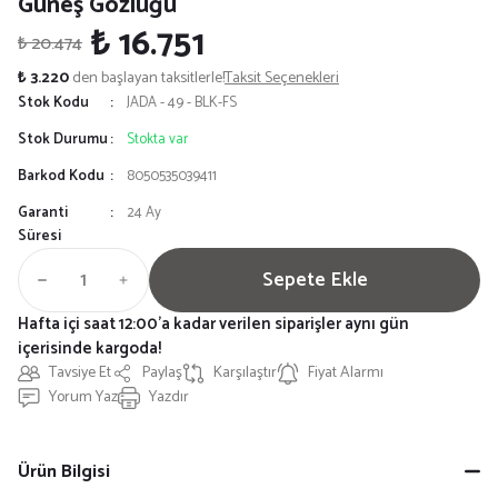
Güneş Gözlüğü
₺ 16.751
₺ 20.474
₺ 3.220
den başlayan taksitlerle!
Taksit Seçenekleri
Stok Kodu
JADA - 49 - BLK-FS
Stok Durumu
Stokta var
Barkod Kodu
8050535039411
Garanti
24 Ay
Süresi
Sepete Ekle
Hafta içi saat 12:00'a kadar verilen siparişler aynı gün
içerisinde kargoda!
Tavsiye Et
Paylaş
Karşılaştır
Fiyat Alarmı
Yorum Yaz
Yazdır
Ürün Bilgisi