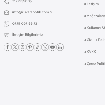
2122955005
İletişim
info@kuvarsoptik.com.tr
Mağazaları
0555 095 66 53
Kullanıcı 
İletişim Bilgilerimiz
Gizlilik Pol
KVKK
Çerez Polit