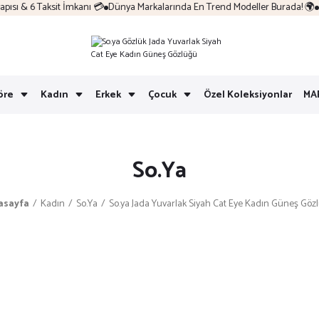
sı & 6 Taksit İmkanı 💳
Dünya Markalarında En Trend Modeller Burada! 🌍
Ko
öre
Kadın
Erkek
Çocuk
Özel Koleksiyonlar
MA
So.Ya
asayfa
Kadın
So.Ya
So.ya Jada Yuvarlak Siyah Cat Eye Kadın Güneş Göz