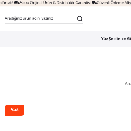
rsatı! 🚚
%100 Orijinal Ürün & Distribütör Garantisi 🛡️
Güvenli Ödeme Altyapı
Yüz Şeklinize G
An
%18