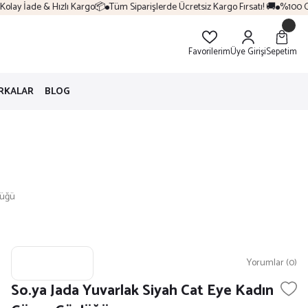
lay İade & Hızlı Kargo📦
Tüm Siparişlerde Ücretsiz Kargo Fırsatı! 🚚
%100 Orij
Favorilerim
Üye Girişi
Sepetim
RKALAR
BLOG
lüğü
Yorumlar (0)
So.ya Jada Yuvarlak Siyah Cat Eye Kadın