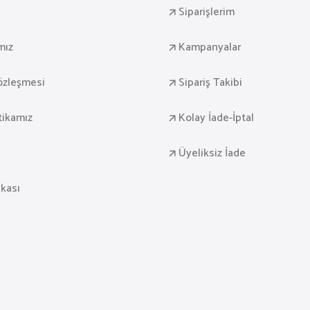
Siparişlerim
mız
Kampanyalar
Sözleşmesi
Sipariş Takibi
itikamız
Kolay İade-İptal
Üyeliksiz İade
ikası