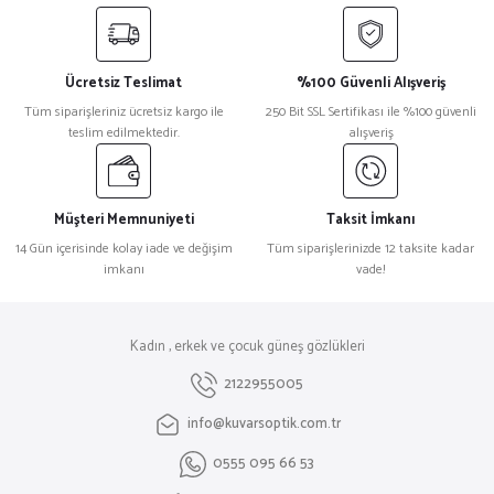
Ücretsiz Teslimat
%100 Güvenli Alışveriş
Tüm siparişleriniz ücretsiz kargo ile
250 Bit SSL Sertifikası ile %100 güvenli
teslim edilmektedir.
alışveriş
Müşteri Memnuniyeti
Taksit İmkanı
14 Gün içerisinde kolay iade ve değişim
Tüm siparişlerinizde 12 taksite kadar
imkanı
vade!
Kadın , erkek ve çocuk güneş gözlükleri
2122955005
info@kuvarsoptik.com.tr
0555 095 66 53