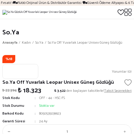
Fırsatı! 🚚
%100 Orijinal Ürün & Distribütör Garantisi 🛡️
Güvenli Ödeme Altyapısı & 6 Ta
So.Ya
Anasayfa
Kadın
So.Ya
So.Ya Off Yuvarlak Leopar Unisex Güneş Gözlüğü
%18
Yorumlar (0)
So.Ya Off Yuvarlak Leopar Unisex Güneş Gözlüğü
₺ 18.323
₺ 22.394
₺ 3.522
den başlayan taksitlerle!
Taksit Seçenekleri
Stok Kodu
OFF - 44 - HSC-FS
Stok Durumu
Stokta var
Barkod Kodu
8050535039923
Garanti Süresi
24 Ay