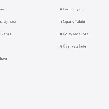
mız
Kampanyalar
Sözleşmesi
Sipariş Takibi
itikamız
Kolay İade-İptal
Üyeliksiz İade
ikası