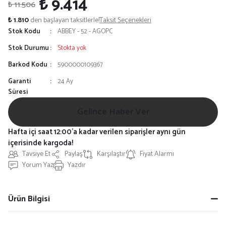
₺ 9.414
₺ 11.506
₺ 1.810
den başlayan taksitlerle!
Taksit Seçenekleri
Stok Kodu
ABBEY - 52 - AGOPC
Stok Durumu
Stokta yok
Barkod Kodu
5900000109367
Garanti
24 Ay
Süresi
Gelince Haber Ver
Hafta içi saat 12:00'a kadar verilen siparişler aynı gün
içerisinde kargoda!
Tavsiye Et
Paylaş
Karşılaştır
Fiyat Alarmı
Yorum Yaz
Yazdır
Ürün Bilgisi