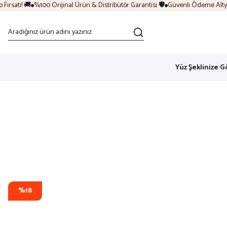
rsatı! 🚚
%100 Orijinal Ürün & Distribütör Garantisi 🛡️
Güvenli Ödeme Altyapı
Yüz Şeklinize G
%18