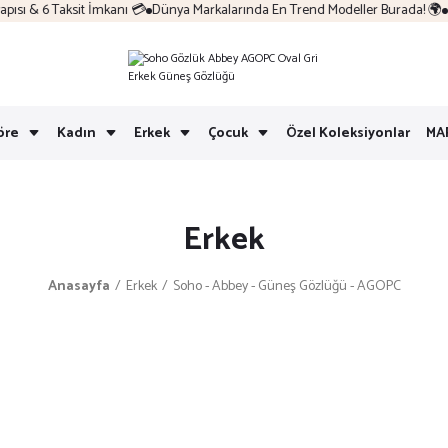
sı & 6 Taksit İmkanı 💳
Dünya Markalarında En Trend Modeller Burada! 🌍
Ko
öre
Kadın
Erkek
Çocuk
Özel Koleksiyonlar
MA
Erkek
Anasayfa
Erkek
Soho - Abbey - Güneş Gözlüğü - AGOPC