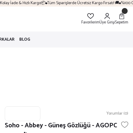
lay İade & Hızlı Kargo📦
Tüm Siparişlerde Ücretsiz Kargo Fırsatı! 🚚
%100 Orij
Favorilerim
Üye Girişi
Sepetim
RKALAR
BLOG
Yorumlar (0)
Soho - Abbey - Güneş Gözlüğü - AGOPC