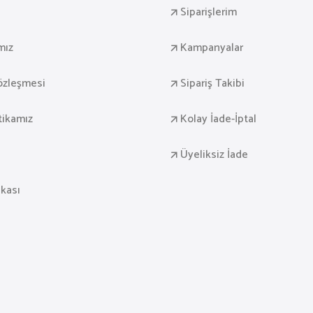
Siparişlerim
mız
Kampanyalar
Sözleşmesi
Sipariş Takibi
itikamız
Kolay İade-İptal
Üyeliksiz İade
ikası