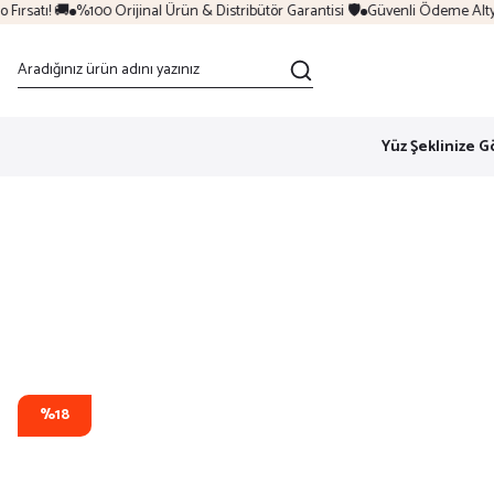
rsatı! 🚚
%100 Orijinal Ürün & Distribütör Garantisi 🛡️
Güvenli Ödeme Altyapı
Yüz Şeklinize G
%18