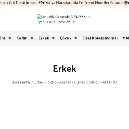
sı & 6 Taksit İmkanı 💳
Dünya Markalarında En Trend Modeller Burada! 🌍
Ko
öre
Kadın
Erkek
Çocuk
Özel Koleksiyonlar
MA
Erkek
Anasayfa
Erkek
Soho - Appold - Güneş Gözlüğü - APPNRO