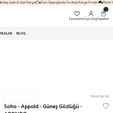
lay İade & Hızlı Kargo📦
Tüm Siparişlerde Ücretsiz Kargo Fırsatı! 🚚
%100 Orij
Favorilerim
Üye Girişi
Sepetim
RKALAR
BLOG
Yorumlar (0)
Soho - Appold - Güneş Gözlüğü -