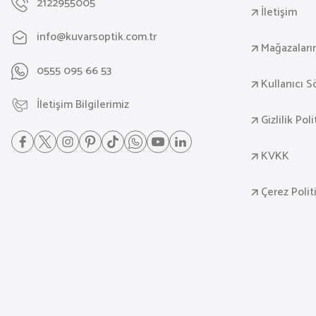
2122955005
İletişim
info@kuvarsoptik.com.tr
Mağazaları
0555 095 66 53
Kullanıcı 
İletişim Bilgilerimiz
Gizlilik Pol
KVKK
Çerez Polit