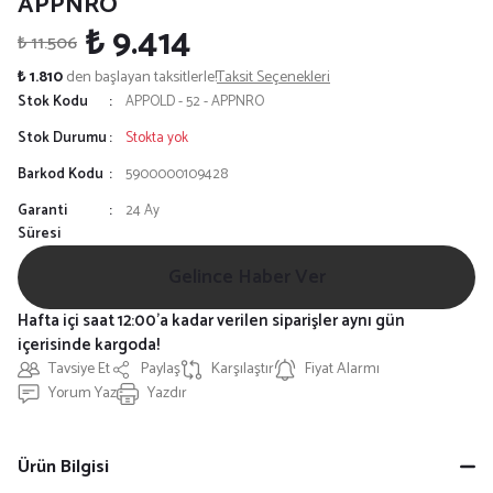
APPNRO
₺ 9.414
₺ 11.506
₺ 1.810
den başlayan taksitlerle!
Taksit Seçenekleri
Stok Kodu
APPOLD - 52 - APPNRO
Stok Durumu
Stokta yok
Barkod Kodu
5900000109428
Garanti
24 Ay
Süresi
Gelince Haber Ver
Hafta içi saat 12:00'a kadar verilen siparişler aynı gün
içerisinde kargoda!
Tavsiye Et
Paylaş
Karşılaştır
Fiyat Alarmı
Yorum Yaz
Yazdır
Ürün Bilgisi