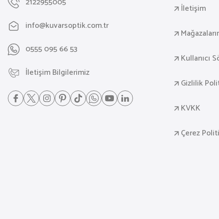
2122955005
İletişim
info@kuvarsoptik.com.tr
Mağazaları
0555 095 66 53
Kullanıcı 
İletişim Bilgilerimiz
Gizlilik Pol
KVKK
Çerez Polit