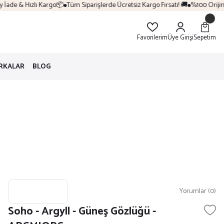
e & Hızlı Kargo📦
Tüm Siparişlerde Ücretsiz Kargo Fırsatı! 🚚
%100 Orijinal Ürü
Favorilerim
Üye Girişi
Sepetim
RKALAR
BLOG
Yorumlar (0)
Soho - Argyll - Güneş Gözlüğü -