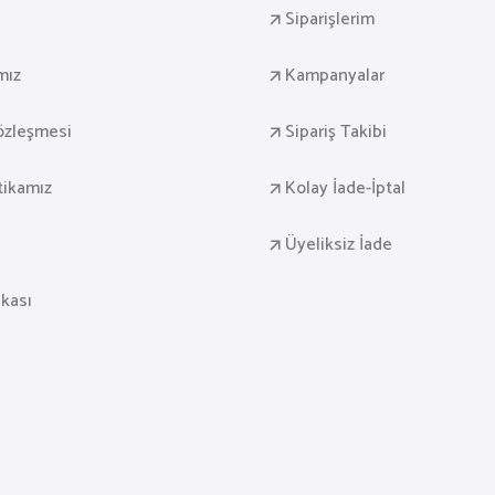
Siparişlerim
mız
Kampanyalar
Sözleşmesi
Sipariş Takibi
itikamız
Kolay İade-İptal
Üyeliksiz İade
ikası