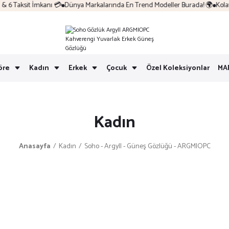
aksit İmkanı 💳
Dünya Markalarında En Trend Modeller Burada! 🌍
Kolay İad
öre
Kadın
Erkek
Çocuk
Özel Koleksiyonlar
MA
Kadın
Anasayfa
Kadın
Soho - Argyll - Güneş Gözlüğü - ARGMIOPC