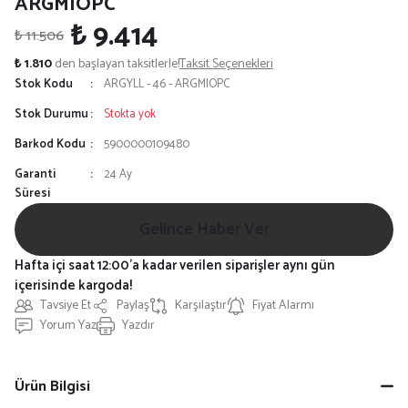
ARGMIOPC
₺ 9.414
₺ 11.506
₺ 1.810
den başlayan taksitlerle!
Taksit Seçenekleri
Stok Kodu
ARGYLL - 46 - ARGMIOPC
Stok Durumu
Stokta yok
Barkod Kodu
5900000109480
Garanti
24 Ay
Süresi
Gelince Haber Ver
Hafta içi saat 12:00'a kadar verilen siparişler aynı gün
içerisinde kargoda!
Tavsiye Et
Paylaş
Karşılaştır
Fiyat Alarmı
Yorum Yaz
Yazdır
Ürün Bilgisi