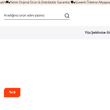

%100 Orijinal Ürün & Distribütör Garantisi 🛡️
Güvenli Ödeme Altyapısı & 6 T
Yüz Şeklinize G
%18