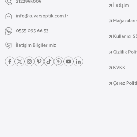
2122955005
İletişim
info@kuvarsoptik.com.tr
Mağazaları
0555 095 66 53
Kullanıcı 
İletişim Bilgilerimiz
Gizlilik Pol
KVKK
Çerez Polit