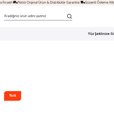
rsatı! 🚚
%100 Orijinal Ürün & Distribütör Garantisi 🛡️
Güvenli Ödeme Altyapı
Yüz Şeklinize G
%18