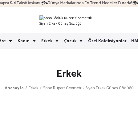
sı & 6 Taksit İmkanı 💳
Dünya Markalarında En Trend Modeller Burada! 🌍
K
öre
Kadın
Erkek
Çocuk
Özel Koleksiyonlar
MA
Erkek
Anasayfa
Erkek
Soho Rupert Geometrik Siyah Erkek Güneş Gözlüğü