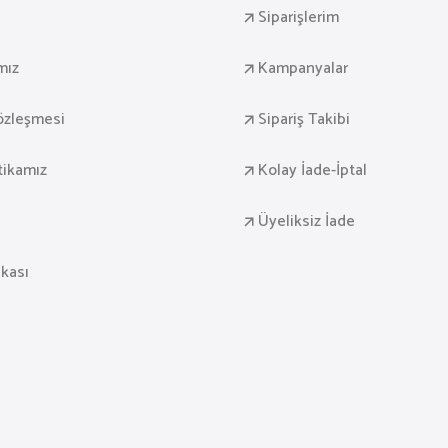
Siparişlerim
mız
Kampanyalar
Sözleşmesi
Sipariş Takibi
itikamız
Kolay İade-İptal
Üyeliksiz İade
ikası