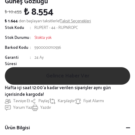
Güneş Gözlüğü
₺ 8.554
₺ 10.455
₺ 1.644
den başlayan taksitlerle!
Taksit Seçenekleri
Stok Kodu
RUPERT - 44 - RUPNROPC
Stok Durumu
Stokta yok
Barkod Kodu
5900000110936
Garanti
24 Ay
Süresi
Gelince Haber Ver
Hafta içi saat 12:00'a kadar verilen siparişler aynı gün
içerisinde kargoda!
Tavsiye Et
Paylaş
Karşılaştır
Fiyat Alarmı
Yorum Yaz
Yazdır
Ürün Bilgisi