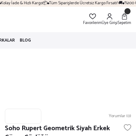
olay İade & Hızlı Kargo📦
Tüm Siparişlerde Ücretsiz Kargo Fırsatı! 🚚
%100 Orij
Favorilerim
Üye Girişi
Sepetim
RKALAR
BLOG
Yorumlar (0)
Soho Rupert Geometrik Siyah Erkek