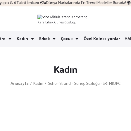
sı & 6 Taksit İmkanı 💳
Dünya Markalarında En Trend Modeller Burada! 🌍
K
öre
Kadın
Erkek
Çocuk
Özel Koleksiyonlar
MA
Kadın
Anasayfa
Kadın
Soho - Strand - Güneş Gözlüğü - SRTMIOPC