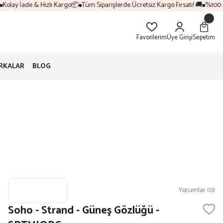
olay İade & Hızlı Kargo📦
Tüm Siparişlerde Ücretsiz Kargo Fırsatı! 🚚
%100 Ori
Favorilerim
Üye Girişi
Sepetim
RKALAR
BLOG
Yorumlar (0)
Soho - Strand - Güneş Gözlüğü -