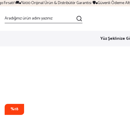
ırsatı! 🚚
%100 Orijinal Ürün & Distribütör Garantisi 🛡️
Güvenli Ödeme Altyapı
Yüz Şeklinize G
%18