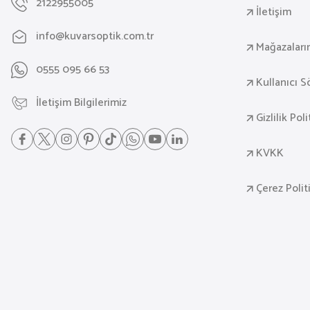
2122955005
İletişim
info@kuvarsoptik.com.tr
Mağazaları
0555 095 66 53
Kullanıcı 
İletişim Bilgilerimiz
Gizlilik Pol
KVKK
Çerez Polit