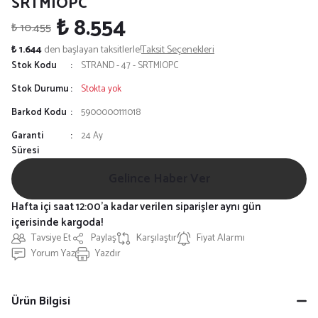
SRTMIOPC
₺ 8.554
₺ 10.455
₺ 1.644
den başlayan taksitlerle!
Taksit Seçenekleri
Stok Kodu
STRAND - 47 - SRTMIOPC
Stok Durumu
Stokta yok
Barkod Kodu
5900000111018
Garanti
24 Ay
Süresi
Gelince Haber Ver
Hafta içi saat 12:00'a kadar verilen siparişler aynı gün
içerisinde kargoda!
Tavsiye Et
Paylaş
Karşılaştır
Fiyat Alarmı
Yorum Yaz
Yazdır
Ürün Bilgisi