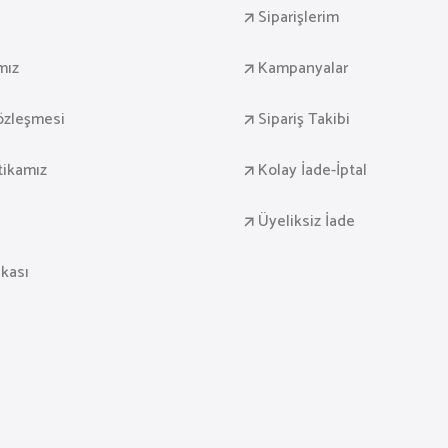
Siparişlerim
mız
Kampanyalar
Sözleşmesi
Sipariş Takibi
itikamız
Kolay İade-İptal
Üyeliksiz İade
ikası