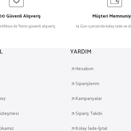
0 Güvenli Alışveriş
Müşteri Memnuniy
rtifikası ile %100 güvenli alışveriş
14 Gün içerisinde kolay iade ve 
L
YARDIM
a
Hesabım
Siparişlerim
mız
Kampanyalar
Sözleşmesi
Sipariş Takibi
itikamız
Kolay İade-İptal