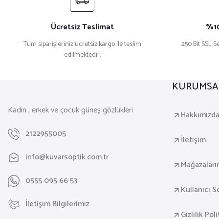
Ücretsiz Teslimat
%10
Tüm siparişleriniz ücretsiz kargo ile teslim
250 Bit SSL Se
edilmektedir.
KURUMSA
Kadın , erkek ve çocuk güneş gözlükleri
Hakkımızd
2122955005
İletişim
info@kuvarsoptik.com.tr
Mağazaları
0555 095 66 53
Kullanıcı 
İletişim Bilgilerimiz
Gizlilik Pol