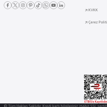
KVKK
Çerez Polit
© Tüm Hakları Saklıdır. Kredi kartı bilgileriniz 256bit SSL serti