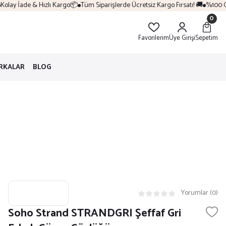
lay İade & Hızlı Kargo📦
Tüm Siparişlerde Ücretsiz Kargo Fırsatı! 🚚
%100 Oriji
0
Favorilerim
Üye Girişi
Sepetim
RKALAR
BLOG
ü
Yorumlar (0)
Soho Strand STRANDGRI Şeffaf Gri