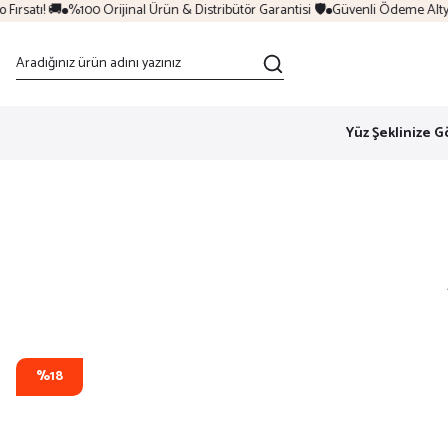
rsatı! 🚚
%100 Orijinal Ürün & Distribütör Garantisi 🛡️
Güvenli Ödeme Altyapıs
Yüz Şeklinize G
%18