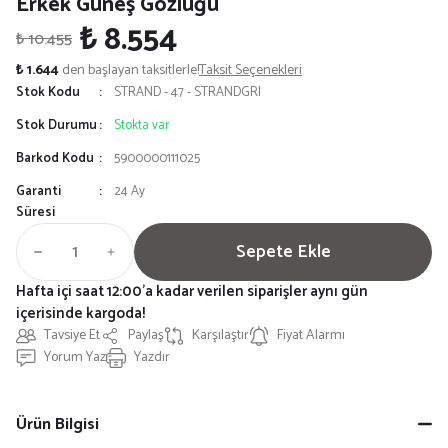
Erkek Güneş Gözlüğü
₺ 8.554
₺ 10.455
₺ 1.644
den başlayan taksitlerle!
Taksit Seçenekleri
Stok Kodu
STRAND - 47 - STRANDGRI
Stok Durumu
Stokta var
Barkod Kodu
5900000111025
Garanti
24 Ay
Süresi
Sepete Ekle
Hafta içi saat 12:00'a kadar verilen siparişler aynı gün
içerisinde kargoda!
Tavsiye Et
Paylaş
Karşılaştır
Fiyat Alarmı
Yorum Yaz
Yazdır
Ürün Bilgisi