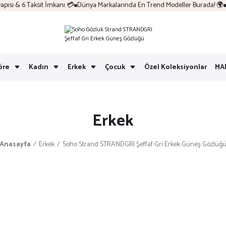
ı & 6 Taksit İmkanı 💳
Dünya Markalarında En Trend Modeller Burada! 🌍
Ko
öre
Kadın
Erkek
Çocuk
Özel Koleksiyonlar
MA
Erkek
Anasayfa
Erkek
Soho Strand STRANDGRI Şeffaf Gri Erkek Güneş Gözlüğ