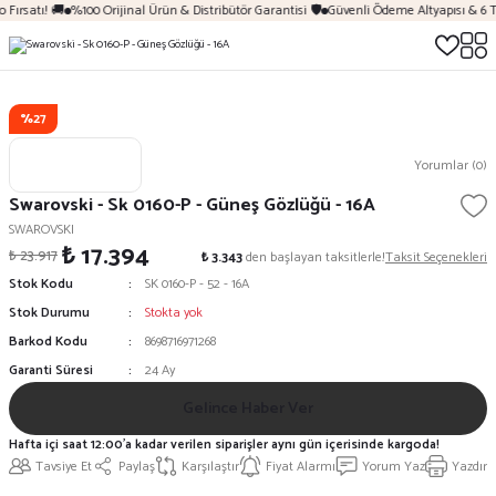
 Fırsatı! 🚚
%100 Orijinal Ürün & Distribütör Garantisi 🛡️
Güvenli Ödeme Altyapısı & 6 
%27
Yorumlar (0)
Swarovski - Sk 0160-P - Güneş Gözlüğü - 16A
SWAROVSKI
₺ 17.394
₺ 23.917
₺ 3.343
den başlayan taksitlerle!
Taksit Seçenekleri
Stok Kodu
SK 0160-P - 52 - 16A
Stok Durumu
Stokta yok
Barkod Kodu
8698716971268
Garanti Süresi
24 Ay
Gelince Haber Ver
Hafta içi saat 12:00'a kadar verilen siparişler aynı gün içerisinde kargoda!
Tavsiye Et
Paylaş
Karşılaştır
Fiyat Alarmı
Yorum Yaz
Yazdır