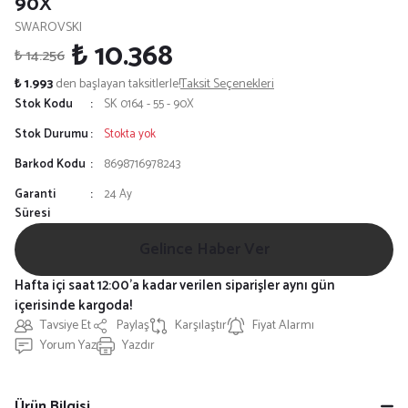
90X
SWAROVSKI
₺ 10.368
₺ 14.256
₺ 1.993
den başlayan taksitlerle!
Taksit Seçenekleri
Stok Kodu
SK 0164 - 55 - 90X
Stok Durumu
Stokta yok
Barkod Kodu
8698716978243
Garanti
24 Ay
Süresi
Gelince Haber Ver
Hafta içi saat 12:00'a kadar verilen siparişler aynı gün
içerisinde kargoda!
Tavsiye Et
Paylaş
Karşılaştır
Fiyat Alarmı
Yorum Yaz
Yazdır
Ürün Bilgisi