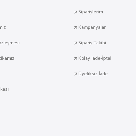
Siparişlerim
mız
Kampanyalar
Sözleşmesi
Sipariş Takibi
itikamız
Kolay İade-İptal
Üyeliksiz İade
ikası