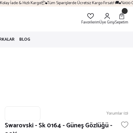
olay İade & Hızlı Kargo📦
Tüm Siparişlerde Ücretsiz Kargo Fırsatı! 🚚
%100 Orij
Favorilerim
Üye Girişi
Sepetim
RKALAR
BLOG
Yorumlar (0)
Swarovski - Sk 0164 - Güneş Gözlüğü -