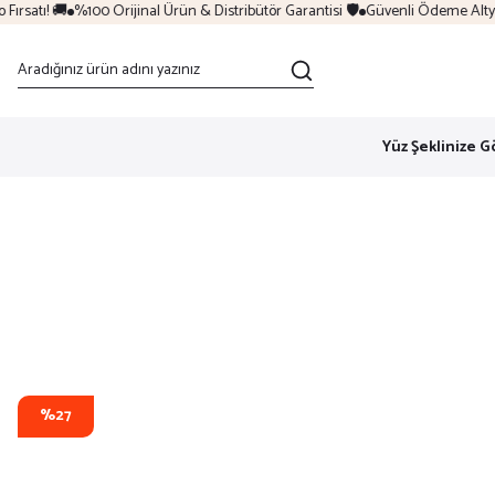
rsatı! 🚚
%100 Orijinal Ürün & Distribütör Garantisi 🛡️
Güvenli Ödeme Altyapı
Yüz Şeklinize G
%27