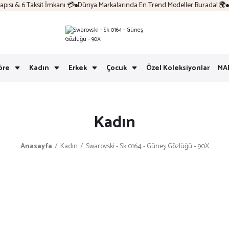
sı & 6 Taksit İmkanı 💳
Dünya Markalarında En Trend Modeller Burada! 🌍
K
öre
Kadın
Erkek
Çocuk
Özel Koleksiyonlar
MA
Kadın
Anasayfa
Kadın
Swarovski - Sk 0164 - Güneş Gözlüğü - 90X