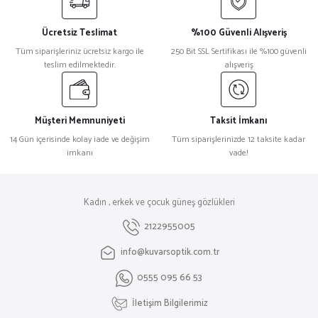
Ücretsiz Teslimat
%100 Güvenli Alışveriş
Tüm siparişleriniz ücretsiz kargo ile
250 Bit SSL Sertifikası ile %100 güvenli
teslim edilmektedir.
alışveriş
Müşteri Memnuniyeti
Taksit İmkanı
14 Gün içerisinde kolay iade ve değişim
Tüm siparişlerinizde 12 taksite kadar
imkanı
vade!
Kadın , erkek ve çocuk güneş gözlükleri
2122955005
info@kuvarsoptik.com.tr
0555 095 66 53
İletişim Bilgilerimiz