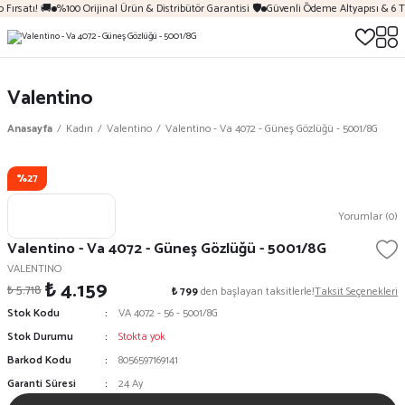
Fırsatı! 🚚
%100 Orijinal Ürün & Distribütör Garantisi 🛡️
Güvenli Ödeme Altyapısı & 6 T
Valentino
Anasayfa
Kadın
Valentino
Valentino - Va 4072 - Güneş Gözlüğü - 5001/8G
%27
Yorumlar (0)
Valentino - Va 4072 - Güneş Gözlüğü - 5001/8G
VALENTINO
₺ 4.159
₺ 5.718
₺ 799
den başlayan taksitlerle!
Taksit Seçenekleri
Stok Kodu
VA 4072 - 56 - 5001/8G
Stok Durumu
Stokta yok
Barkod Kodu
8056597169141
Garanti Süresi
24 Ay