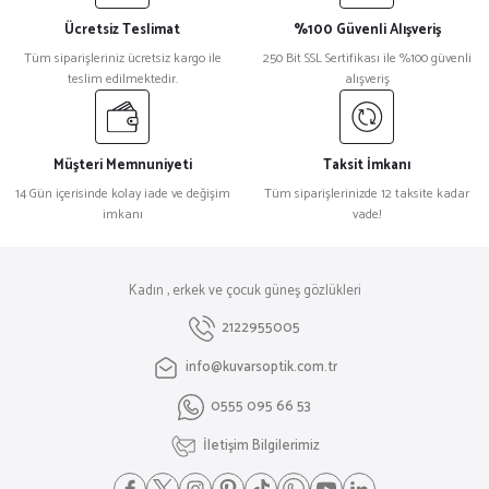
Ücretsiz Teslimat
%100 Güvenli Alışveriş
Tüm siparişleriniz ücretsiz kargo ile
250 Bit SSL Sertifikası ile %100 güvenli
teslim edilmektedir.
alışveriş
Müşteri Memnuniyeti
Taksit İmkanı
14 Gün içerisinde kolay iade ve değişim
Tüm siparişlerinizde 12 taksite kadar
imkanı
vade!
Kadın , erkek ve çocuk güneş gözlükleri
2122955005
info@kuvarsoptik.com.tr
0555 095 66 53
İletişim Bilgilerimiz