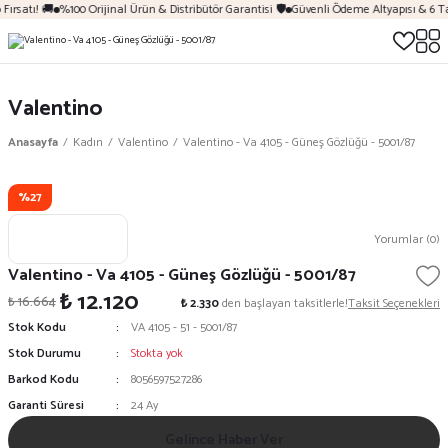
Fırsatı! 🚚
%100 Orijinal Ürün & Distribütör Garantisi 🛡️
Güvenli Ödeme Altyapısı & 6 T
Valentino
Anasayfa
Kadın
Valentino
Valentino - Va 4105 - Güneş Gözlüğü - 5001/87
%27
Yorumlar (0)
Valentino - Va 4105 - Güneş Gözlüğü - 5001/87
₺ 12.120
₺ 16.664
₺ 2.330
den başlayan taksitlerle!
Taksit Seçenekleri
Stok Kodu
VA 4105 - 51 - 5001/87
Stok Durumu
Stokta yok
Barkod Kodu
8056597527286
Garanti Süresi
24 Ay
Gelince Haber Ver