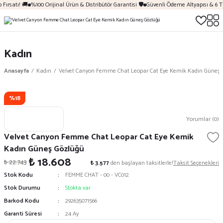
Fırsatı! 🚚
%100 Orijinal Ürün & Distribütör Garantisi 🛡️
Güvenli Ödeme Altyapısı & 6 T
Kadın
Anasayfa
Kadın
Velvet Canyon Femme Chat Leopar Cat Eye Kemik Kadın Güneş 
%18
Yorumlar (0)
Velvet Canyon Femme Chat Leopar Cat Eye Kemik
Kadın Güneş Gözlüğü
₺ 18.608
₺ 22.743
₺ 3.577
den başlayan taksitlerle!
Taksit Seçenekleri
Stok Kodu
FEMME CHAT - 00 - VC012
Stok Durumu
Stokta var
Barkod Kodu
292635071566
Garanti Süresi
24 Ay