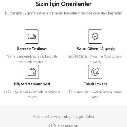
Sizin İçin Önerilenler
Bütçenize uygun fiyatlarla haftanın trendlerinde öne çıkanları keşfedin
Marc Jacobs
Yeni
%27
Marc Jacobs 488/N/S Logolu Siyah Beyaz Kadın Güneş Gözlüğü
Ücretsiz Teslimat
%100 Güvenli Alışveriş
₺ 15.090
Tüm siparişleriniz ücretsiz kargo ile
250 Bit SSL Sertifikası ile %100 güvenli
₺ 10.975
teslim edilmektedir.
alışveriş
Palm Angels
Yeni
%23
Palm Angels Angel Peri001 Beyaz Kadın Güneş Gözlüğü
Müşteri Memnuniyeti
Taksit İmkanı
14 Gün içerisinde kolay iade ve değişim
Tüm siparişlerinizde 12 taksite kadar
imkanı
vade!
₺ 24.438
₺ 18.884
Maxmara
%27
Kadın , erkek ve çocuk güneş gözlükleri
Maxmara Mm 0002 38E Metal Kare Kadın Güneş Gözlüğü
2122955005