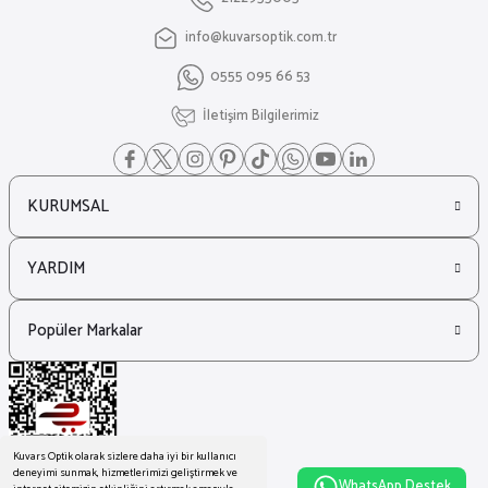
info@kuvarsoptik.com.tr
₺ 15.336
0555 095 66 53
₺ 11.153
Marc Jacobs
İletişim Bilgilerimiz
%27
Marc Jacobs 763/S Yuvarlak Siyah Kadın Güneş Gözlüğü
KURUMSAL
₺ 10.226
₺ 7.437
YARDIM
Popüler Markalar
Kuvars Optik olarak sizlere daha iyi bir kullanıcı
deneyimi sunmak, hizmetlerimizi geliştirmek ve
WhatsApp Destek