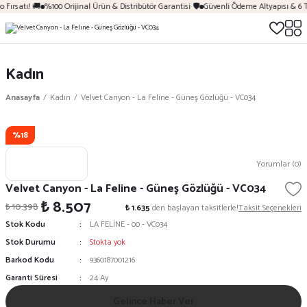
 Fırsatı! 🚚
%100 Orijinal Ürün & Distribütör Garantisi 🛡️
Güvenli Ödeme Altyapısı & 6 
Kadın
Anasayfa
Kadın
Velvet Canyon - La Feline - Güneş Gözlüğü - VC034
%18
Yorumlar (0)
Velvet Canyon - La Feline - Güneş Gözlüğü - VC034
₺ 8.507
₺ 10.398
₺ 1.635
den başlayan taksitlerle!
Taksit Seçenekleri
Stok Kodu
LA FELİNE - 00 - VC034
Stok Durumu
Stokta yok
Barkod Kodu
9360187001216
Garanti Süresi
24 Ay
Gelince Haber Ver