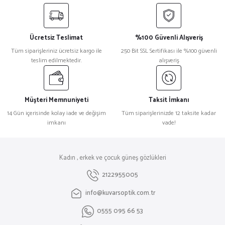
Ücretsiz Teslimat
%100 Güvenli Alışveriş
Tüm siparişleriniz ücretsiz kargo ile
250 Bit SSL Sertifikası ile %100 güvenli
teslim edilmektedir.
alışveriş
Müşteri Memnuniyeti
Taksit İmkanı
14 Gün içerisinde kolay iade ve değişim
Tüm siparişlerinizde 12 taksite kadar
imkanı
vade!
Kadın , erkek ve çocuk güneş gözlükleri
2122955005
info@kuvarsoptik.com.tr
0555 095 66 53