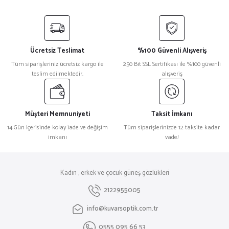
Ücretsiz Teslimat
%100 Güvenli Alışveriş
Tüm siparişleriniz ücretsiz kargo ile
250 Bit SSL Sertifikası ile %100 güvenli
teslim edilmektedir.
alışveriş
Müşteri Memnuniyeti
Taksit İmkanı
14 Gün içerisinde kolay iade ve değişim
Tüm siparişlerinizde 12 taksite kadar
imkanı
vade!
Kadın , erkek ve çocuk güneş gözlükleri
2122955005
info@kuvarsoptik.com.tr
0555 095 66 53