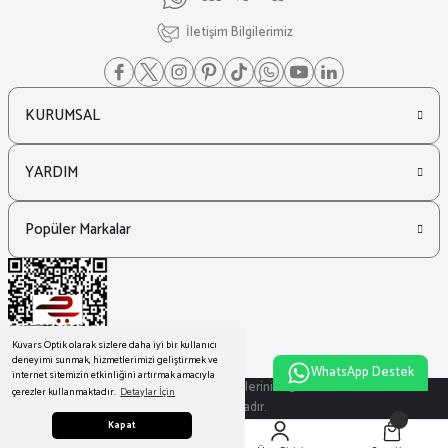
İletişim Bilgilerimiz
KURUMSAL
YARDIM
Popüler Markalar
Kuvars Optik olarak sizlere daha iyi bir kullanıcı
deneyimi sunmak, hizmetlerimizi geliştirmek ve
WhatsApp Destek
internet sitemizin etkinliğini artırmak amacıyla
© Tüm Hakları Saklıdır. Kredi kartı bilgileriniz 256bit SSL sertifikası ile
çerezler kullanmaktadır.
Detaylar İçin
korunmaktadır.
Kapat
ideasoft
ile
e-