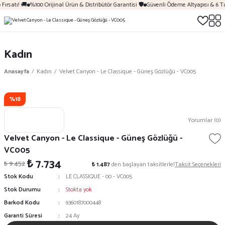
Fırsatı! 🚚
%100 Orijinal Ürün & Distribütör Garantisi 🛡️
Güvenli Ödeme Altyapısı & 6 T
Kadın
Anasayfa
Kadın
Velvet Canyon - Le Classique - Güneş Gözlüğü - VC005
%18
Yorumlar (0)
Velvet Canyon - Le Classique - Güneş Gözlüğü -
VC005
₺ 7.734
₺ 9.452
₺ 1.487
den başlayan taksitlerle!
Taksit Seçenekleri
Stok Kodu
LE CLASSIQUE - 00 - VC005
Stok Durumu
Stokta yok
Barkod Kodu
9360187000448
Garanti Süresi
24 Ay