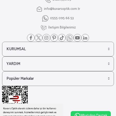
info@kuvarsoptik.com.tr
₺ 41.366
0555 095 66 53
₺ 28.129
Dsquared2
İletişim Bilgilerimiz
%27
Dsquared2 D2 0108/S Metal Cat Eye Kadın Güneş Gözlüğü
KURUMSAL
₺ 16.177
₺ 11.765
YARDIM
Marc Jacobs
%27
Marc Jacobs MJ 1112/S Leopar Cat Eye Kadın Güneş Gözlüğü
Popüler Markalar
₺ 11.304
₺ 8.221
Kuvars Optik olarak sizlere daha iyi bir kullanıcı
deneyimi sunmak, hizmetlerimizi geliştirmek ve
WhatsApp Destek