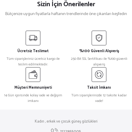
Sizin İçin Önerilenler
Bütçenize uygun fiyatlarla haftanın trendlerinde öne çıkanları keşfedin
Palm Angels
%23
Palm Angels Angel2 Dikdörtgen Siyah Kadın Güneş Gözlüğü
Ücretsiz Teslimat
%100 Güvenli Alışveriş
₺ 24.438
Tüm siparişleriniz ücretsiz kargo ile
250 Bit SSL Sertifikası ile %100 güvenli
₺ 18.884
teslim edilmektedir.
alışveriş
Maxmara
%27
Maxmara Mm 0041 Cat Eye Leopar Kadın Güneş Gözlüğü
Müşteri Memnuniyeti
Taksit İmkanı
14 Gün içerisinde kolay iade ve değişim
Tüm siparişlerinizde 12 taksite kadar
imkanı
vade!
₺ 12.584
₺ 9.152
Mont Blanc
%32
Kadın , erkek ve çocuk güneş gözlükleri
Montblanc Mb0160s Metal Yuvarlak Erkek Güneş Gözlüğü
2122955005