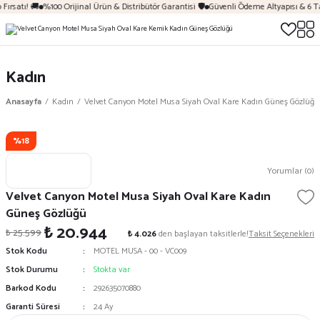
Fırsatı! 🚚
%100 Orijinal Ürün & Distribütör Garantisi 🛡️
Güvenli Ödeme Altyapısı & 6 T
Kadın
Anasayfa
Kadın
Velvet Canyon Motel Musa Siyah Oval Kare Kadın Güneş Gözlüğü
%18
Yorumlar (0)
Velvet Canyon Motel Musa Siyah Oval Kare Kadın
Güneş Gözlüğü
₺ 20.944
₺ 25.599
₺ 4.026
den başlayan taksitlerle!
Taksit Seçenekleri
Stok Kodu
MOTEL MUSA - 00 - VC009
Stok Durumu
Stokta var
Barkod Kodu
292635070880
Garanti Süresi
24 Ay