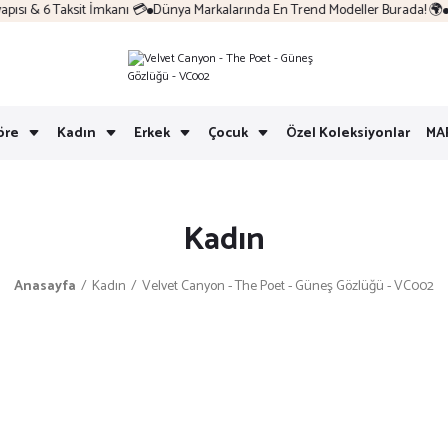
sı & 6 Taksit İmkanı 💳
Dünya Markalarında En Trend Modeller Burada! 🌍
Ko
öre
Kadın
Erkek
Çocuk
Özel Koleksiyonlar
MA
Kadın
Anasayfa
Kadın
Velvet Canyon - The Poet - Güneş Gözlüğü - VC002