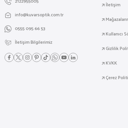
2122955005
İletişim
info@kuvarsoptik.com.tr
Mağazaları
0555 095 66 53
Kullanıcı 
İletişim Bilgilerimiz
Gizlilik Pol
KVKK
Çerez Polit