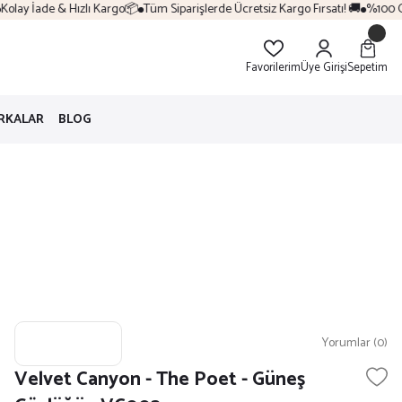
lay İade & Hızlı Kargo📦
Tüm Siparişlerde Ücretsiz Kargo Fırsatı! 🚚
%100 Orij
Favorilerim
Üye Girişi
Sepetim
RKALAR
BLOG
Yorumlar (0)
Velvet Canyon - The Poet - Güneş