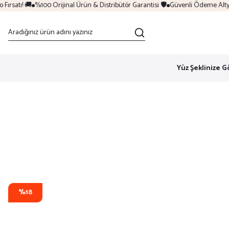
rsatı! 🚚
%100 Orijinal Ürün & Distribütör Garantisi 🛡️
Güvenli Ödeme Altyapı
Yüz Şeklinize G
%18