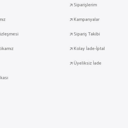
Siparişlerim
mız
Kampanyalar
Sözleşmesi
Sipariş Takibi
itikamız
Kolay İade-İptal
Üyeliksiz İade
ikası