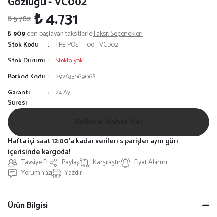
Gözlüğü - VC002
₺ 4.731
₺ 5.782
₺ 909
den başlayan taksitlerle!
Taksit Seçenekleri
Stok Kodu
THE POET - 00 - VC002
Stok Durumu
Stokta yok
Barkod Kodu
292635069068
Garanti
24 Ay
Süresi
Gelince Haber Ver
Hafta içi saat 12:00'a kadar verilen siparişler aynı gün
içerisinde kargoda!
Tavsiye Et
Paylaş
Karşılaştır
Fiyat Alarmı
Yorum Yaz
Yazdır
Ürün Bilgisi