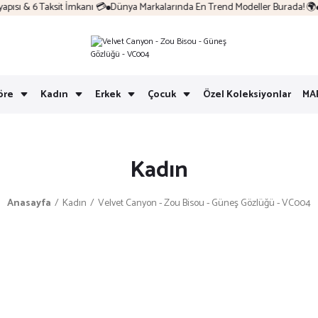
sı & 6 Taksit İmkanı 💳
Dünya Markalarında En Trend Modeller Burada! 🌍
K
öre
Kadın
Erkek
Çocuk
Özel Koleksiyonlar
MA
Kadın
Anasayfa
Kadın
Velvet Canyon - Zou Bisou - Güneş Gözlüğü - VC004