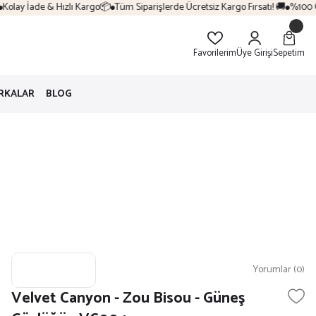
olay İade & Hızlı Kargo📦
Tüm Siparişlerde Ücretsiz Kargo Fırsatı! 🚚
%100 Orij
Favorilerim
Üye Girişi
Sepetim
RKALAR
BLOG
Yorumlar (0)
Velvet Canyon - Zou Bisou - Güneş