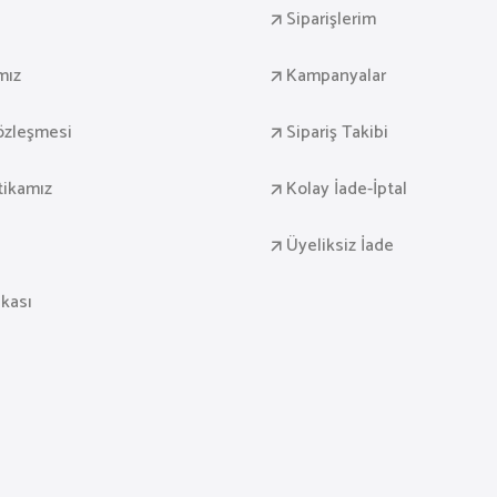
Siparişlerim
mız
Kampanyalar
Sözleşmesi
Sipariş Takibi
itikamız
Kolay İade-İptal
Üyeliksiz İade
ikası