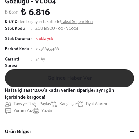
Gözlüğü - VC004
₺ 6.816
₺ 8.331
₺ 1.310
den başlayan taksitlerle!
Taksit Seçenekleri
Stok Kodu
ZOU BISOU - 00 - VC004
Stok Durumu
Stokta yok
Barkod Kodu
712388953488
Garanti
24 Ay
Süresi
Gelince Haber Ver
Hafta içi saat 12:00'a kadar verilen siparişler aynı gün
içerisinde kargoda!
Tavsiye Et
Paylaş
Karşılaştır
Fiyat Alarmı
Yorum Yaz
Yazdır
Ürün Bilgisi