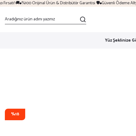
rsatı! 🚚
%100 Orijinal Ürün & Distribütör Garantisi 🛡️
Güvenli Ödeme Altyapı
Yüz Şeklinize G
%18