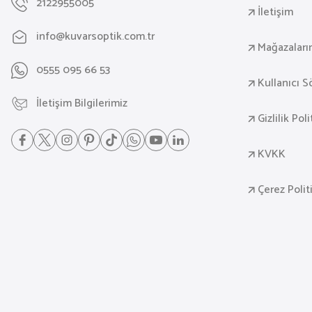
2122955005
İletişim
info@kuvarsoptik.com.tr
Mağazaları
0555 095 66 53
Kullanıcı 
İletişim Bilgilerimiz
Gizlilik Pol
KVKK
Çerez Polit