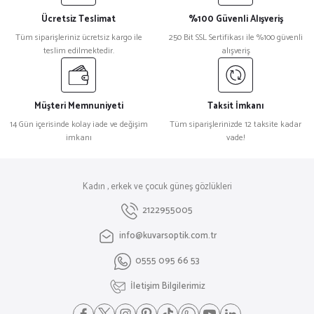
Ücretsiz Teslimat
%100 Güvenli Alışveriş
Tüm siparişleriniz ücretsiz kargo ile
250 Bit SSL Sertifikası ile %100 güvenli
teslim edilmektedir.
alışveriş
Müşteri Memnuniyeti
Taksit İmkanı
14 Gün içerisinde kolay iade ve değişim
Tüm siparişlerinizde 12 taksite kadar
imkanı
vade!
Kadın , erkek ve çocuk güneş gözlükleri
2122955005
info@kuvarsoptik.com.tr
0555 095 66 53
İletişim Bilgilerimiz