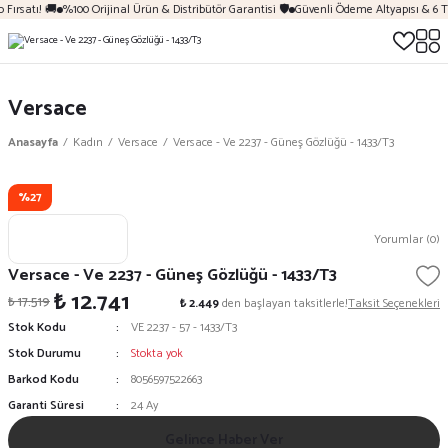
Fırsatı! 🚚
%100 Orijinal Ürün & Distribütör Garantisi 🛡️
Güvenli Ödeme Altyapısı & 6 T
Versace
Anasayfa
Kadın
Versace
Versace - Ve 2237 - Güneş Gözlüğü - 1433/T3
%27
Yorumlar (0)
Versace - Ve 2237 - Güneş Gözlüğü - 1433/T3
₺ 12.741
₺ 17.519
₺ 2.449
den başlayan taksitlerle!
Taksit Seçenekleri
Stok Kodu
VE 2237 - 57 - 1433/T3
Stok Durumu
Stokta yok
Barkod Kodu
8056597522663
Garanti Süresi
24 Ay
Gelince Haber Ver